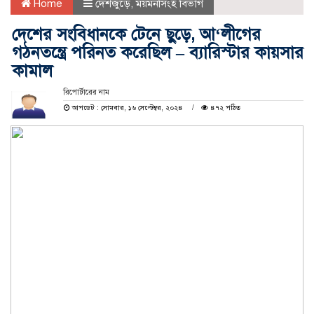
Home
দেশজুড়ে
,
ময়মনসিংহ বিভাগ
দেশের সংবিধানকে টেনে ছুড়ে, আ‘লীগের
গঠনতন্ত্রে পরিনত করেছিল – ব্যারিস্টার কায়সার
কামাল
রিপোর্টারের নাম
আপডেট : সোমবার, ১৬ সেপ্টেম্বর, ২০২৪
৪৭২ পঠিত