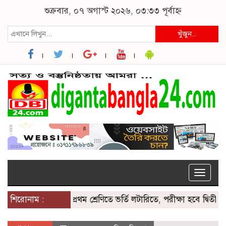
শুক্রবার, ০৭ অগাস্ট ২০২৬, ০৩:৩৩ পূর্বাহ্ন
খুঁজুন..
Toggle
naviga
শিরোনাম :
প্রথম শ্রেণিতে ভর্তি লটারিতে, পরীক্ষা হবে দ্বিতীয় থেকে ন