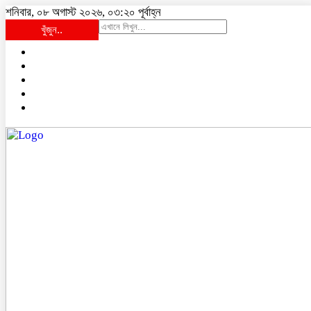
শনিবার, ০৮ অগাস্ট ২০২৬, ০৩:২০ পূর্বাহ্ন
খুঁজুন..