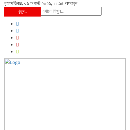
বৃহস্পতিবার, ০৬ অগাস্ট ২০২৬, ১১:১৫ অপরাহ্ন
খুঁজুন..