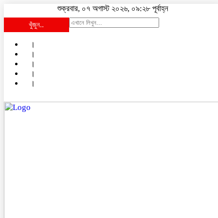
শুক্রবার, ০৭ অগাস্ট ২০২৬, ০৯:২৮ পূর্বাহ্ন
খুঁজুন..