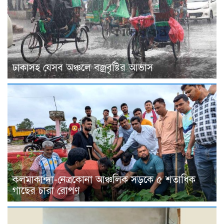
ঢাকাসহ যেসব অঞ্চলে বজ্রবৃষ্টির আভাস
কলমাকান্দা-নেত্রকোনা আঞ্চলিক সড়কে ৫ শতাধিক
গাছের চারা রোপণ