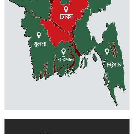
ধর্মীয় উপাসনালয়ে কর্মরতরা পাবেন
সম্মানি ভাতা
বকেয়া মজুরির দাবিতে শ্রমিকদের
বিক্ষোভ ও মানবন্ধন
একাদশে ভর্তি নিয়ে এলো সিদ্ধান্ত
জুলাই-আগষ্ট আন্দোলনে শহীদদের
স্মরণে : স্পীকারের বৃক্ষরোপণ কর্মসূচি