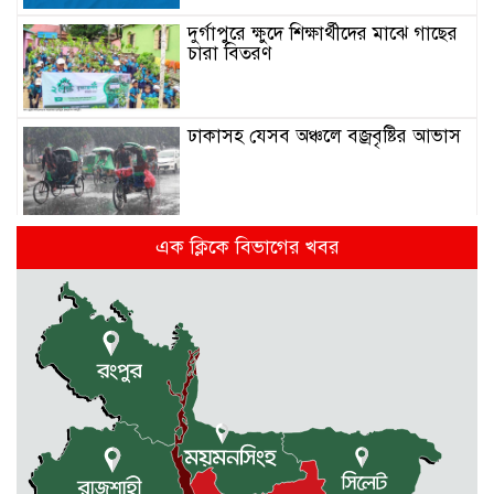
দুর্গাপুরে ক্ষুদে শিক্ষার্থীদের মাঝে গাছের
চারা বিতরণ
ঢাকাসহ যেসব অঞ্চলে বজ্রবৃষ্টির আভাস
কলমাকান্দা-নেত্রকোনা আঞ্চলিক সড়কে
এক ক্লিকে বিভাগের খবর
৫ শতাধিক গাছের চারা রোপণ
মেলান্দহে ব্র্যাকের স্বাস্থ্য ক্যাম্প পরিদর্শনে
ইউএনও
জুলাই গণঅভ্যুত্থান দিবস উপলক্ষে
কলমাকান্দায় আলোচনা সভা ও সংবর্ধনা
অনুষ্ঠিত