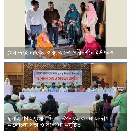
মেলান্দহে ব্র্যাকের স্বাস্থ্য ক্যাম্প পরিদর্শনে ইউএনও
জুলাই গণঅভ্যুত্থান দিবস উপলক্ষে কলমাকান্দায়
আলোচনা সভা ও সংবর্ধনা অনুষ্ঠিত