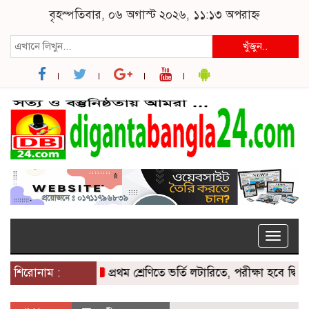
বৃহস্পতিবার, ০৬ অগাস্ট ২০২৬, ১১:১৩ অপরাহ্ন
খুঁজুন..
Toggle
naviga
শিরোনাম :
প্রথম শ্রেণিতে ভর্তি লটারিতে, পরীক্ষা হবে দ্বিতীয় থেক