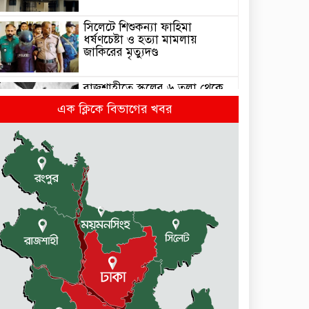
সিলেটে শিশুকন্যা ফাহিমা
ধর্ষণচেষ্টা ও হত্যা মামলায়
জাকিরের মৃত্যুদণ্ড
রাজশাহীতে স্কুলের ৬ তলা থেকে
লাফ দিয়ে শিক্ষার্থীর মৃত্যু
এক ক্লিকে বিভাগের খবর
দুর্গাপুরে ৪০ বোতল ভারতীয়
মদসহ আটক ২
প্রথম শ্রেণিতে ভর্তি লটারিতে,
পরীক্ষা হবে দ্বিতীয় থেকে নবম
শ্রেণি পর্যন্ত
দুর্গাপুরে ক্ষুদে শিক্ষার্থীদের মাঝে
গাছের চারা বিতরণ