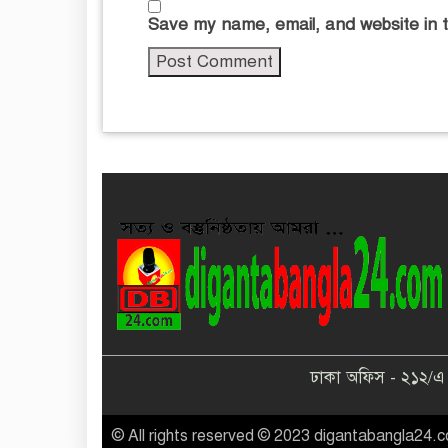
Save my name, email, and website in t
ঢাকা অফিস - ২১২/এ স
© All rights reserved © 2023 digantabangla24.