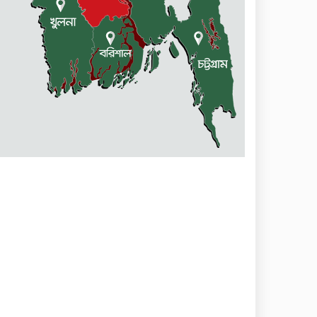
ঢাকাসহ যেসব অঞ্চলে বজ্রবৃষ্টির
আভাস
কলমাকান্দা-নেত্রকোনা আঞ্চলিক
সড়কে ৫ শতাধিক গাছের চারা
রোপণ
মেলান্দহে ব্র্যাকের স্বাস্থ্য ক্যাম্প
পরিদর্শনে ইউএনও