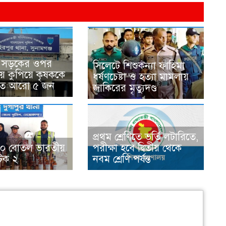
জে সড়কের ওপর
সিলেটে শিশুকন্যা ফাহিমা
য়ে কুপিয়ে কৃষককে
ধর্ষণচেষ্টা ও হত্যা মামলায়
আহত আরো ৫ জন
জাকিরের মৃত্যুদণ্ড
প্রথম শ্রেণিতে ভর্তি লটারিতে,
ে ৪০ বোতল ভারতীয়
পরীক্ষা হবে দ্বিতীয় থেকে
টক ২
নবম শ্রেণি পর্যন্ত