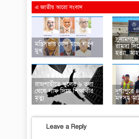
এ জাতীয় আরো সংবাদ
সুনামগঞ্
মন্ত্রিসভায় যোগ হচ্ছে নতুন
রামদা দি
মুখ
হত্যা, 
রাজশাহীতে স্কুলের ৬ তলা
থেকে লাফ দিয়ে শিক্ষার্থীর
দুর্গাপুর
মৃত্যু
মদসহ আ
Leave a Reply