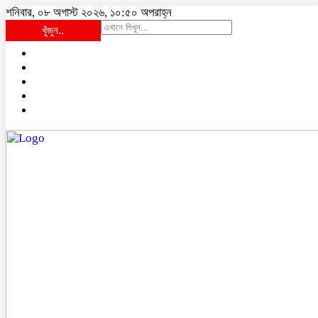
শনিবার, ০৮ অগাস্ট ২০২৬, ১০:৫০ অপরাহ্ন
খুঁজুন..