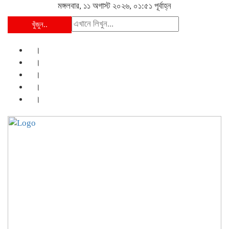
মঙ্গলবার, ১১ অগাস্ট ২০২৬, ০১:৫১ পূর্বাহ্ন
খুঁজুন..