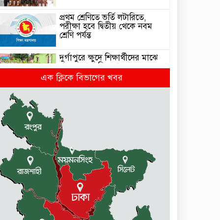
প্রথম শ্রেণিতে ভর্তি লটারিতে,
পরীক্ষা হবে দ্বিতীয় থেকে নবম
শ্রেণি পর্যন্ত
দুর্গাপুরে ক্ষুদে শিক্ষার্থীদের মাঝে
গাছের চারা বিতরণ
এক ক্লিকে বিভাগের খবর
ঢাকাসহ যেসব অঞ্চলে বজ্রবৃষ্টির
আভাস
কলমাকান্দা-নেত্রকোনা আঞ্চলিক
সড়কে ৫ শতাধিক গাছের চারা
রোপণ
মেলান্দহে ব্র্যাকের স্বাস্থ্য ক্যাম্প
পরিদর্শনে ইউএনও
জুলাই গণঅভ্যুত্থান দিবস উপলক্ষে