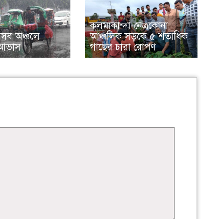
কলমাকান্দা-নেত্রকোনা
েসব অঞ্চলে
আঞ্চলিক সড়কে ৫ শতাধিক
র আভাস
গাছের চারা রোপণ