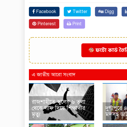
Facebook
Twitter
Digg
Pinterest
Print
ফটো কার্ড তৈর
এ জাতীয় আরো সংবাদ
রাজশাহীতে স্কুলের ৬ তলা
থেকে লাফ দিয়ে শিক্ষার্থীর
দুর্গাপুর
মৃত্যু
মদসহ আ