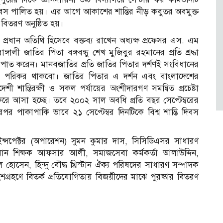
বস পালিত হয়। এর আগে আকাশের শান্তির নীড় কবুতর অবমুক্ত
িতরণ অনুষ্ঠিত হয়।
রধান অতিথি হিসেবে বক্তব্য রাখেন অধ্যক্ষ প্রফেসর এস. এম
্গালী জাতির পিতা বঙ্গবন্ধু শেখ মুজিবুর রহমানের প্রতি শ্রদ্ধা
কপাত করেন। মানবজাতির প্রতি জাতির পিতার দর্শণই সংবিধানের
বদ্ধ পরিকর থাকবো। জাতির পিতার এ দর্শন এবং বাংলাদেশের
াদেশী শান্তিরক্ষী ও সকল পর্যায়ের অংশীদারগণ সমন্বিত প্রচেষ্টা
ে আসা হচ্ছে। তবে ২০০২ সাল অবধি প্রতি বছর সেপ্টেম্বরের
রপর পাকাপাকি ভাবে ২১ সেপ্টেম্বর দিনটিকে বিশ্ব শান্তি দিবস
 ইন্সপেক্টর (অপারেশন) সুমন কুমার দাস, সিসিডিএসর সাধারণ
রধান শিক্ষক আফসার আলী, সমাজসেবা কর্মকর্তা আলাউদ্দিন,
ল হোসেন, হিন্দু বৌদ্ধ খ্রিস্টান ঐক্য পরিষদের সাধারণ সম্পাদক
র অংশগ্রহণে বিতর্ক প্রতিযোগিতায় বিজয়ীদের মাঝে পুরস্কার বিতরণ