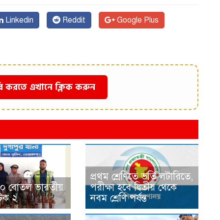
Linkedin
Reddit
Google Plus
ি করতে এখানে ক্লিক করুন
প্রথম শ্রেণিতে ভর্তি লটারিতে,
ে ৪০ বোতল ভারতীয়
পরীক্ষা হবে দ্বিতীয় থেকে
টক ২
নবম শ্রেণি পর্যন্ত