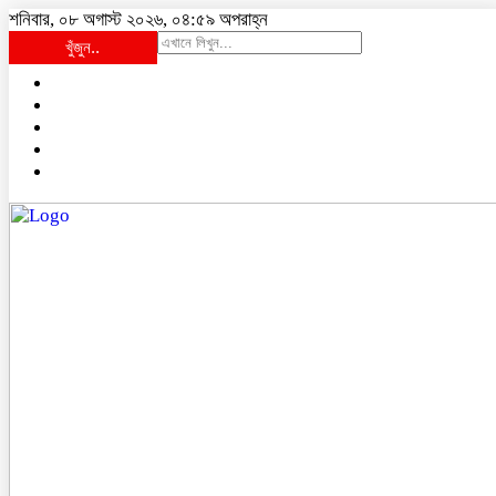
শনিবার, ০৮ অগাস্ট ২০২৬, ০৪:৫৯ অপরাহ্ন
খুঁজুন..