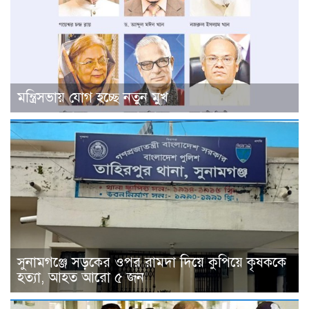
মন্ত্রিসভায় যোগ হচ্ছে নতুন মুখ
সুনামগঞ্জে সড়কের ওপর রামদা দিয়ে কুপিয়ে কৃষককে
হত্যা, আহত আরো ৫ জন