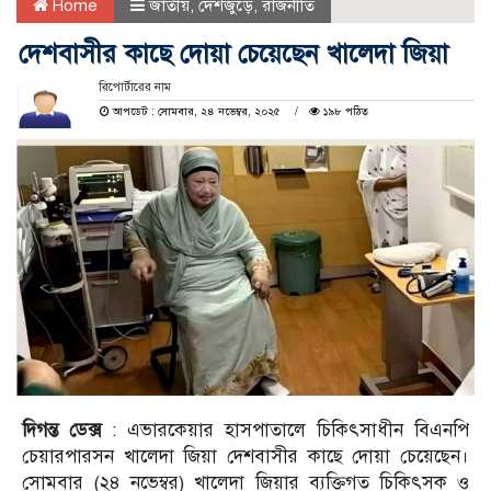
Home
জাতীয়
,
দেশজুড়ে
,
রাজনীতি
দেশবাসীর কাছে দোয়া চেয়েছেন খালেদা জিয়া
রিপোর্টারের নাম
আপডেট : সোমবার, ২৪ নভেম্বর, ২০২৫
১৯৮ পঠিত
দিগন্ত ডেক্স
: এভারকেয়ার হাসপাতালে চিকিৎসাধীন বিএনপি
চেয়ারপারসন খালেদা জিয়া দেশবাসীর কাছে দোয়া চেয়েছেন।
সোমবার (২৪ নভেম্বর) খালেদা জিয়ার ব্যক্তিগত চিকিৎসক ও