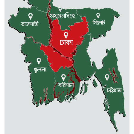
প্রথম শ্রেণিতে ভর্তি লটারিতে, পরীক্ষা হবে
দ্বিতীয় থেকে নবম শ্রেণি পর্যন্ত
দুর্গাপুরে ক্ষুদে শিক্ষার্থীদের মাঝে গাছের
চারা বিতরণ
ঢাকাসহ যেসব অঞ্চলে বজ্রবৃষ্টির আভাস
কলমাকান্দা-নেত্রকোনা আঞ্চলিক সড়কে
৫ শতাধিক গাছের চারা রোপণ
মেলান্দহে ব্র্যাকের স্বাস্থ্য ক্যাম্প পরিদর্শনে