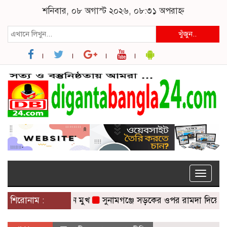
শনিবার, ০৮ অগাস্ট ২০২৬, ০৮:৩১ অপরাহ্ন
খুঁজুন..
Toggle
naviga
ভায় যোগ হচ্ছে নতুন মুখ
শিরোনাম :
সুনামগঞ্জে সড়কের ওপর রামদা দিয়ে কুপিয়