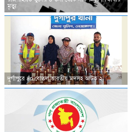
মৃত্যু
দুর্গাপুরে ৪০ বোতল ভারতীয় মদসহ আটক ২