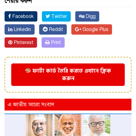
শেয়ার করুন
Facebook
Twitter
Digg
Linkedin
Reddit
Google Plus
Pinterest
Print
ফটো কার্ড তৈরি করতে এখানে ক্লিক
করুন
এ জাতীয় আরো সংবাদ