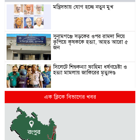
মন্ত্রিসভায় যোগ হচ্ছে নতুন মুখ
সুনামগঞ্জে সড়কের ওপর রামদা দিয়ে
কুপিয়ে কৃষককে হত্যা, আহত আরো ৫
জন
সিলেটে শিশুকন্যা ফাহিমা ধর্ষণচেষ্টা ও
হত্যা মামলায় জাকিরের মৃত্যুদণ্ড
এক ক্লিকে বিভাগের খবর
রাজশাহীতে স্কুলের ৬ তলা থেকে লাফ
দিয়ে শিক্ষার্থীর মৃত্যু
দুর্গাপুরে ৪০ বোতল ভারতীয় মদসহ
আটক ২