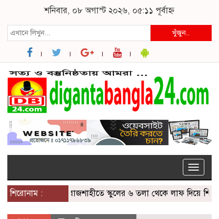
শনিবার, ০৮ অগাস্ট ২০২৬, ০৫:১১ পূর্বাহ্ন
খুঁজুন..
Toggle
naviga
শিরোনাম :
রাজশাহীতে স্কুলের ৬ তলা থেকে লাফ দিয়ে শিক্ষার্থীর মৃত