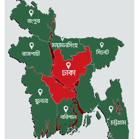
ঢাকাসহ যেসব অঞ্চলে বজ্রবৃষ্টির আভাস
কলমাকান্দা-নেত্রকোনা আঞ্চলিক সড়কে
৫ শতাধিক গাছের চারা রোপণ
মেলান্দহে ব্র্যাকের স্বাস্থ্য ক্যাম্প পরিদর্শনে
ইউএনও
জুলাই গণঅভ্যুত্থান দিবস উপলক্ষে
কলমাকান্দায় আলোচনা সভা ও সংবর্ধনা
অনুষ্ঠিত
ধর্মীয় উপাসনালয়ে কর্মরতরা পাবেন
সম্মানি ভাতা