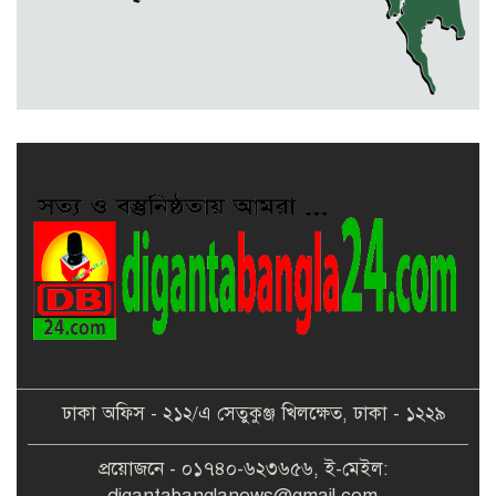
বকেয়া মজুরির দাবিতে শ্রমিকদের
বিক্ষোভ ও মানবন্ধন
ঢাকা অফিস - ২১২/এ সেতুকুঞ্জ খিলক্ষেত, ঢাকা - ১২২৯
প্রয়োজনে - ০১৭৪০-৬২৩৬৫৬, ই-মেইল:
digantabanglanews@gmail.com