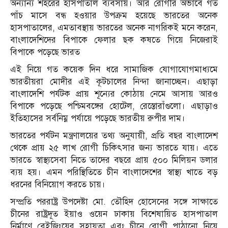
অন্যান্য শহরের হাসপাতাল ব্যবসায়। আর রোগীর অভাবে গত
পাঁচ মাসে বন্ধ হওয়ার উপক্রম হয়েছে ভারতের অনেক
হাসপাতালের, এমতাবস্থায় ভারতের অনেক নাগরিকই মনে করেন,
বাংলাদেশিদের বিপাকে ফেলার ছক কষতে গিয়ে নিজেরাই
বিপাকে পড়েছে ভারত
এই নিয়ে গত কয়েক দিন ধরে সামাজিক যোগাযোগমাধ্যমে
ভারতীয়রা মোদীর এই কূটচালের নিন্দা জানাচ্ছেন। এছাড়া
বাংলাদেশি পর্যটক প্রায় শূন্যের কোঠায় নেমে আসায় আরও
বিপাকে পড়েছে পশ্চিমবঙ্গের হোটেল, রেস্তোরাঁগুলো। এছাড়াও
ইতিহাসের সর্বনিম্ন পর্যায়ে পড়েছে ভারতীয় রুপীর দাম।
ভারতের পর্যটন মন্ত্রণালয়ের তথ্য অনুযায়ী, প্রতি বছর বাংলাদেশ
থেকে প্রায় ২৫ লাখ রোগী চিকিৎসার জন্য ভারতে যায়। এতে
ভারতে স্বাস্থ্যসেবা নিতে তাদের বছরে প্রায় ৫০০ মিলিয়ন ডলার
ব্যয় হয়। এমন পরিস্থিতিতে চীন বাংলাদেশের স্বাস্থ্য খাতে বড়
ধরনের বিনিয়োগ করতে চায়।
সম্প্রতি পররাষ্ট্র উপদেষ্টা মো. তৌহিদ হোসেনের সঙ্গে সাক্ষাতে
চীনের রাষ্ট্রদূত ইয়াও ওয়েন ঢাকায় বিশেষায়িত হাসপাতাল
নির্মাণে বেইজিংয়ের সহায়তা এবং চীনে রোগী পাঠানো নিয়ে