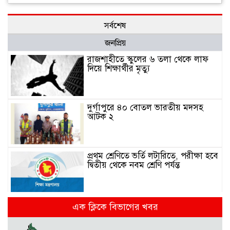
সর্বশেষ
জনপ্রিয়
রাজশাহীতে স্কুলের ৬ তলা থেকে লাফ
দিয়ে শিক্ষার্থীর মৃত্যু
দুর্গাপুরে ৪০ বোতল ভারতীয় মদসহ
আটক ২
প্রথম শ্রেণিতে ভর্তি লটারিতে, পরীক্ষা হবে
দ্বিতীয় থেকে নবম শ্রেণি পর্যন্ত
দুর্গাপুরে ক্ষুদে শিক্ষার্থীদের মাঝে গাছের
এক ক্লিকে বিভাগের খবর
চারা বিতরণ