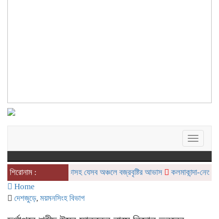
Toggle
navigat
শিরোনাম :
ঢাকাসহ যেসব অঞ্চলে বজ্রবৃষ্টির আভাস
কলমাকান্দা-নেত্রকোনা আ
Home
দেশজুড়ে
,
ময়মনসিংহ বিভাগ