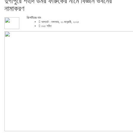
দুর্গাপুরে শহীদ উমর ফারুকের নামে বিজ্ঞান ভবনের
নামাকরণ
রিপোর্টারের নাম
আপডেট : মঙ্গলবার, ২১ জানুয়ারী, ২০২৫
৩২৫ পঠিত