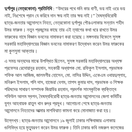
দুর্গাপুর (নেত্রকোনা) প্রতিনিধি
: “উদয়ের পথে শুনি কার বাণী, ভয় নাই ওরে ভয়
নাই, নিঃশেষে প্রান যে করিবে দান ক্ষয় নাই তার ক্ষয় নাই।” বৈষম্যবিরোধী
ছাত্র-জনতার আন্দোলনে নিহত, নেত্রকোনা দুর্গাপুর পৌরএলাকার সন্তান শহীদ
উমর ফারুক। নতুন প্রজন্মের কাছে তার এই ত্যাগের কথা ধরে রাখতে উমর
ফারুকের নামে বিজ্ঞান ভবনের নামাকরণ করা হয়েছে। মঙ্গলবার বিকেলে সুসঙ্গ
সরকারি মহাবিদ্যালয়ের বিজ্ঞান ভবনের নামাকরণ উদ্বোধন করেন উমর ফারুকের
মা কুলসুমা আক্তার।
এ সময় অন্যদের মাঝে উপস্থিত ছিলেন, সুসঙ্গ সরকারি মহাবিদ্যালয়ের অধ্যক্ষ
প্রফেসর রেদোয়ানুর রহমান, সহকারী অধ্যাপক মো. রফিকুল ইসলাম, প্রভাষক
শফিক আল আজিজ, জালমগীর হোসেন, মো. নাসির উদ্দিন, একেএম ওবায়দুল্লাহ,
মনিরুল ইসলাম, পলি দাস, হাজেরা বেগম, তাপস কুমার দাস, প্রভাষক ও শিক্ষক
পরিষদের সাধারণ সম্পাদক জিয়াউর রহমান, প্রদর্শক সাংস্কৃতিক ব্যক্তিত্ব
শফিউল আলম স্বপন, বৈষম্যবিরোধী ছাত্র-জনতার আন্দোলনের জেলা কমিটির
যুগ্ন আহবায়ক রাতুল খান রুদ্র প্রমুখ। আলোচনা শেষে ছাত্র-জনতার
আন্দোলনে নিহতদের আত্মার মাগফিরাত কামনা করে মোনাজাত করা হয়।
উল্লেখ্য : ছাত্র-জনতার আন্দোলনে ১৯ জুলাই ঢাকার লক্ষিবাজার এলাকায়
গুলিবিদ্ধ হয়ে মৃত্যুরবণ করেন উমর ফারুক। তিনি ঢাকার কবি নজরুল কলেজের