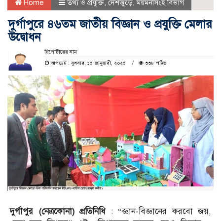
Home
তথ্য ও প্রযুক্তি
,
দেশজুড়ে
,
ময়মনসিংহ বিভাগ
দুর্গাপুরে ৪৬তম জাতীয় বিজ্ঞান ও প্রযুক্তি মেলার
উদ্বোধন
রিপোর্টারের নাম
আপডেট : বুধবার, ১৫ জানুয়ারী, ২০২৫
৩৩৮ পঠিত
দুর্গাপুর (নেত্রকোনা) প্রতিনিধি
: “জ্ঞান-বিজ্ঞানের করবো জয়,