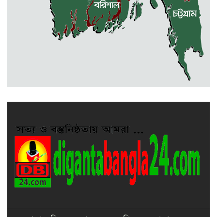
৩০ সেপ্টেম্বরের মধ্যেই আয়কর রিটার্নে
৫% কর ছাড়
দুর্গাপুরে পথ পাঠাগারের আয়োজনে ফল
উৎসব