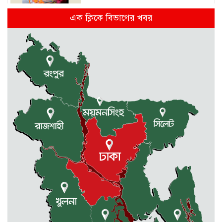
জুলাই গণঅভ্যুত্থান দিবস উপলক্ষে
এক ক্লিকে বিভাগের খবর
কলমাকান্দায় আলোচনা সভা ও সংবর্ধনা
অনুষ্ঠিত
ধর্মীয় উপাসনালয়ে কর্মরতরা পাবেন
সম্মানি ভাতা
বকেয়া মজুরির দাবিতে শ্রমিকদের
বিক্ষোভ ও মানবন্ধন
একাদশে ভর্তি নিয়ে এলো সিদ্ধান্ত
জুলাই-আগষ্ট আন্দোলনে শহীদদের
স্মরণে : স্পীকারের বৃক্ষরোপণ কর্মসূচি