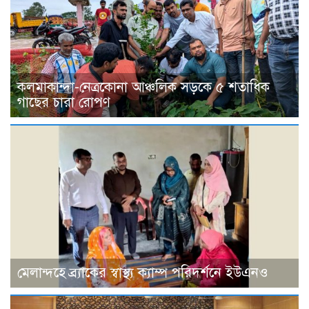
কলমাকান্দা-নেত্রকোনা আঞ্চলিক সড়কে ৫ শতাধিক
গাছের চারা রোপণ
মেলান্দহে ব্র্যাকের স্বাস্থ্য ক্যাম্প পরিদর্শনে ইউএনও