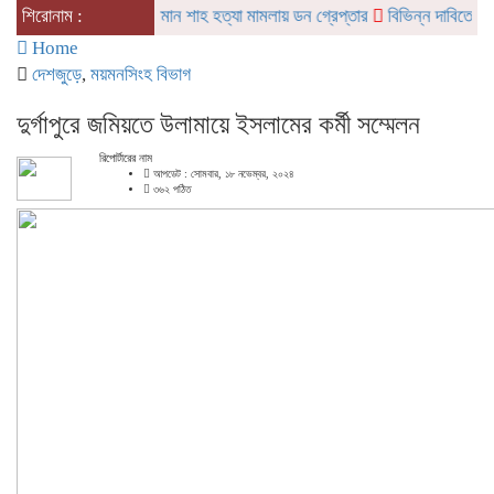
শিরোনাম :
সালমান শাহ হত্যা মামলায় ডন গ্রেপ্তার
বিভিন্ন দাবিতে দুর্গাপুর
Home
দেশজুড়ে
,
ময়মনসিংহ বিভাগ
দুর্গাপুরে জমিয়তে উলামায়ে ইসলামের কর্মী সম্মেলন
রিপোর্টারের নাম
আপডেট : সোমবার, ১৮ নভেম্বর, ২০২৪
৩৬২ পঠিত