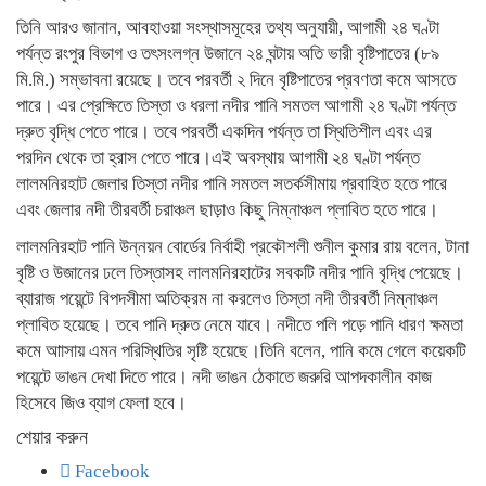
তিনি আরও জানান, আবহাওয়া সংস্থাসমূহের তথ্য অনুযায়ী, আগামী ২৪ ঘণ্টা
পর্যন্ত রংপুর বিভাগ ও তৎসংলগ্ন উজানে ২৪ ঘন্টায় অতি ভারী বৃষ্টিপাতের (৮৯
মি.মি.) সম্ভাবনা রয়েছে। তবে পরবর্তী ২ দিনে বৃষ্টিপাতের প্রবণতা কমে আসতে
পারে। এর প্রেক্ষিতে তিস্তা ও ধরলা নদীর পানি সমতল আগামী ২৪ ঘণ্টা পর্যন্ত
দ্রুত বৃদ্ধি পেতে পারে। তবে পরবর্তী একদিন পর্যন্ত তা স্থিতিশীল এবং এর
পরদিন থেকে তা হ্রাস পেতে পারে।এই অবস্থায় আগামী ২৪ ঘণ্টা পর্যন্ত
লালমনিরহাট জেলার তিস্তা নদীর পানি সমতল সতর্কসীমায় প্রবাহিত হতে পারে
এবং জেলার নদী তীরবর্তী চরাঞ্চল ছাড়াও কিছু নিম্নাঞ্চল প্লাবিত হতে পারে।
লালমনিরহাট পানি উন্নয়ন বোর্ডের নির্বাহী প্রকৌশলী শুনীল কুমার রায় বলেন, টানা
বৃষ্টি ও উজানের ঢলে তিস্তাসহ লালমনিরহাটের সবকটি নদীর পানি বৃদ্ধি পেয়েছে।
ব্যারাজ পয়েন্টে বিপদসীমা অতিক্রম না করলেও তিস্তা নদী তীরবর্তী নিম্নাঞ্চল
প্লাবিত হয়েছে। তবে পানি দ্রুত নেমে যাবে। নদীতে পলি পড়ে পানি ধারণ ক্ষমতা
কমে আাসায় এমন পরিস্থিতির সৃষ্টি হয়েছে।তিনি বলেন, পানি কমে গেলে কয়েকটি
পয়েন্টে ভাঙন দেখা দিতে পারে। নদী ভাঙন ঠেকাতে জরুরি আপদকালীন কাজ
হিসেবে জিও ব্যাগ ফেলা হবে।
শেয়ার করুন
Facebook