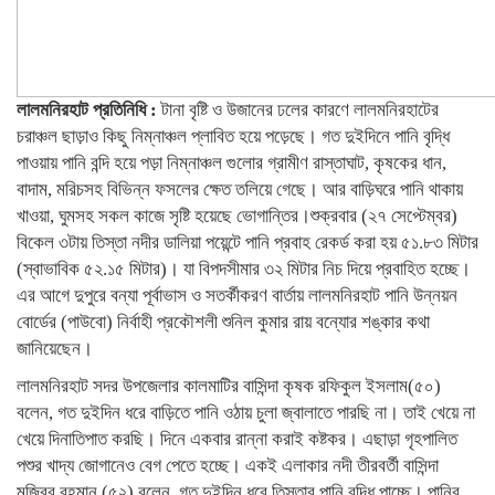
লালমনিরহাট প্রতিনিধি :
টানা বৃষ্টি ও উজানের ঢলের কারণে লালমনিরহাটের
চরাঞ্চল ছাড়াও কিছু নিম্নাঞ্চল প্লাবিত হয়ে পড়েছে। গত দুইদিনে পানি বৃদ্ধি
পাওয়ায় পানি বন্দি হয়ে পড়া নিম্নাঞ্চল গুলোর গ্রামীণ রাস্তাঘাট, কৃষকের ধান,
বাদাম, মরিচসহ বিভিন্ন ফসলের ক্ষেত তলিয়ে গেছে। আর বাড়িঘরে পানি থাকায়
খাওয়া, ঘুমসহ সকল কাজে সৃষ্টি হয়েছে ভোগান্তির।শুক্রবার (২৭ সেপ্টেম্বর)
বিকেল ৩টায় তিস্তা নদীর ডালিয়া পয়েন্টে পানি প্রবাহ রেকর্ড করা হয় ৫১.৮৩ মিটার
(স্বাভাবিক ৫২.১৫ মিটার)। যা বিপদসীমার ৩২ মিটার নিচ দিয়ে প্রবাহিত হচ্ছে।
এর আগে দুপুরে বন্যা পূর্বাভাস ও সতর্কীকরণ বার্তায় লালমনিরহাট পানি উন্নয়ন
বোর্ডের (পাউবো) নির্বাহী প্রকৌশলী শুনিল কুমার রায় বন্যাের শঙ্কার কথা
জানিয়েছেন।
লালমনিরহাট সদর উপজেলার কালমাটির বাসিন্দা কৃষক রফিকুল ইসলাম(৫০)
বলেন, গত দুইদিন ধরে বাড়িতে পানি ওঠায় চুলা জ্বালাতে পারছি না। তাই খেয়ে না
খেয়ে দিনাতিপাত করছি। দিনে একবার রান্না করাই কষ্টকর। এছাড়া গৃহপালিত
পশুর খাদ্য জোগানেও বেগ পেতে হচ্ছে। একই এলাকার নদী তীরবর্তী বাসিন্দা
মজিবর রহমান (৫২) বলেন, গত দুইদিন ধরে তিস্তার পানি বৃদ্ধি পাচ্ছে। পানির