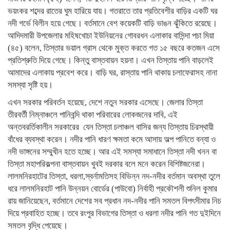
ভয়ংকর শব্দের রাতের ঘুম হারিয়ে যায়। গতরাতে তার প্রতিবেশীর বাড়ির একটি ঘর
নদী গর্ভে বিলীন হয়ে গেছে। বর্তমানে বেশ কয়েকটি বাড়ি ভাঙন ঝুঁকিতে রয়েছে।
আদিদমারী উপজেলার মহিষখোচা ইউনিয়নের গোবরধন এলাকার বাসিন্দা পচা মিয়া
(৪৫) বলেন, তিস্তার ভয়াল গ্রাস থেকে মুক্ত করতে গত ১৫ বছরে কতজন এসে
প্রতিশ্রুতি দিয়ে গেছে। কিন্তু বাস্তবায়ন হয়না। এখন তিস্তায় পানি বাড়লেই
আমাদের এলাকায় প্রবেশ করে। বাড়ি ঘর, রাস্তায় পানি থাকায় চলাফেরাসহ নানা
সমস্যা সৃষ্টি হয়।
এখন সরকার পরিবর্তন হয়েছে, দেশে নতুন সরকার এসেছে। জেলার তিস্তা
তীরবর্তী নিম্নাঞ্চলে পানিবন্দি থাকা পরিবারের লোকজনের দাবি, এই
অন্তবরর্তিকালীন সরকারের যেন তিস্তা চলাঞ্চল বাসির জন্য তিস্তায় চিরস্থায়ী
বাঁধের ব্যবস্থা করেন। নদীর পানি ধারণ ক্ষমতা কমে আসায় অল্প পানিতে বন্যা ও
নদী ভাঙ্গনের সম্মুখীন হতে হচ্ছে। আর এই সমস্যা সমাধানে তিস্তা নদী খনন বা
তিস্তা মহাপরিকল্পনা বাস্তবায়ন খুবই দরকার বলে মনে করেন বিশিষ্টজনেরা।
লালমনিরহাটের তিস্তা, ধরলা,স্বর্নামতিসহ বিভিন্ন নদ-নদীর বর্তমান অবস্থা তুলে
ধরে লালমনিরহাট পানি উন্নয়ন বোর্ডের (পাউবো) নির্বাহী প্রকৌশলী শুনিল কুমার
রায় জানিয়েছেন, বর্তমানে দেশের সব প্রধান নদ-নদীর পানি সমতল বিপৎসীমার নিচ
দিয়ে প্রবাহিত হচ্ছে। তবে রংপুর বিভাগের তিস্তা ও ধরলা নদীর পানি গত দুইদিনে
সমতল বৃদ্ধি পেয়েছে।