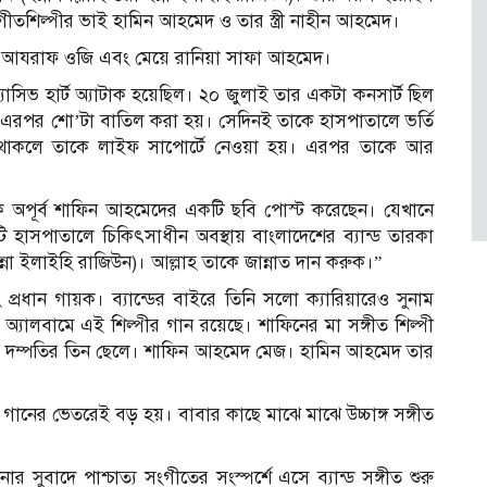
ীতশিল্পীর ভাই হামিন আহমেদ ও তার স্ত্রী নাহীন আহমেদ।
ে আযরাফ ওজি এবং মেয়ে রানিয়া সাফা আহমেদ।
সিভ হার্ট অ্যাটাক হয়েছিল। ২০ জুলাই তার একটা কনসার্ট ছিল
িন। এরপর শো’টা বাতিল করা হয়। সেদিনই তাকে হাসপাতালে ভর্তি
 থাকলে তাকে লাইফ সাপোর্টে নেওয়া হয়। এরপর তাকে আর
 অপূর্ব শাফিন আহমেদের একটি ছবি পোস্ট করেছেন। যেখানে
টি হাসপাতালে চিকিৎসাধীন অবস্থায় বাংলাদেশের ব্যান্ড তারকা
ইন্না ইলাইহি রাজিউন)। আল্লাহ তাকে জান্নাত দান করুক।”
্রধান গায়ক। ব্যান্ডের বাইরে তিনি সলো ক্যারিয়ারেও সুনাম
অ্যালবামে এই শিল্পীর গান রয়েছে। শাফিনের মা সঙ্গীত শিল্পী
ই দম্পতির তিন ছেলে। শাফিন আহমেদ মেজ। হামিন আহমেদ তার
গানের ভেতরেই বড় হয়। বাবার কাছে মাঝে মাঝে উচ্চাঙ্গ সঙ্গীত
সুবাদে পাশ্চাত্য সংগীতের সংস্পর্শে এসে ব্যান্ড সঙ্গীত শুরু