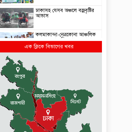
ঢাকাসহ যেসব অঞ্চলে বজ্রবৃষ্টির
আভাস
কলমাকান্দা-নেত্রকোনা আঞ্চলিক
সড়কে ৫ শতাধিক গাছের চারা
রোপণ
এক ক্লিকে বিভাগের খবর
মেলান্দহে ব্র্যাকের স্বাস্থ্য ক্যাম্প
পরিদর্শনে ইউএনও
জুলাই গণঅভ্যুত্থান দিবস উপলক্ষে
কলমাকান্দায় আলোচনা সভা ও
সংবর্ধনা অনুষ্ঠিত
ধর্মীয় উপাসনালয়ে কর্মরতরা
পাবেন সম্মানি ভাতা
বকেয়া মজুরির দাবিতে শ্রমিকদের