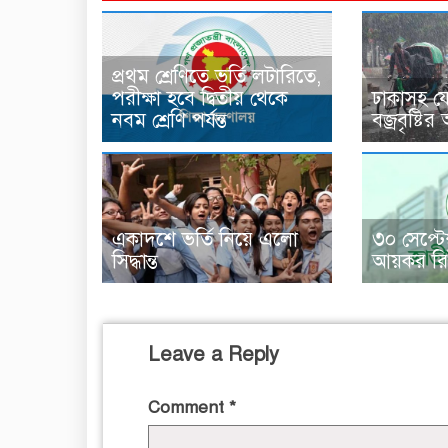
প্রথম শ্রেণিতে ভর্তি লটারিতে,
পরীক্ষা হবে দ্বিতীয় থেকে
ঢাকাসহ য
নবম শ্রেণি পর্যন্ত
বজ্রবৃষ্টি
একাদশে ভর্তি নিয়ে এলো
৩০ সেপ্টেম
সিদ্ধান্ত
আয়কর রিট
Leave a Reply
Comment
*