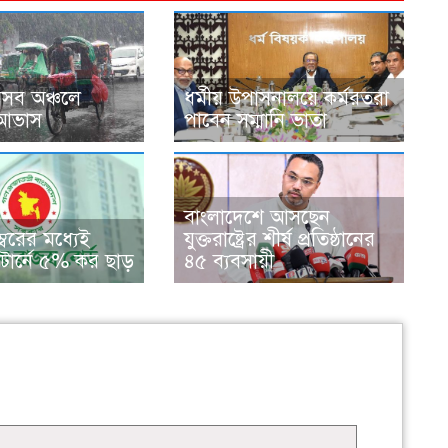
েসব অঞ্চলে
ধর্মীয় উপাসনালয়ে কর্মরতরা
র আভাস
পাবেন সম্মানি ভাতা
বাংলাদেশে আসছেন
্বরের মধ্যেই
যুক্তরাষ্ট্রের শীর্ষ প্রতিষ্ঠানের
ার্নে ৫% কর ছাড়
৪৫ ব্যবসায়ী