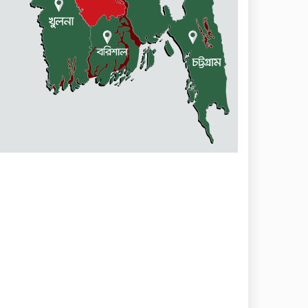
বিক্ষোভ ও মানবন্ধন
একাদশে ভর্তি নিয়ে এলো সিদ্ধান্ত
জুলাই-আগষ্ট আন্দোলনে শহীদদের
স্মরণে : স্পীকারের বৃক্ষরোপণ
কর্মসূচি