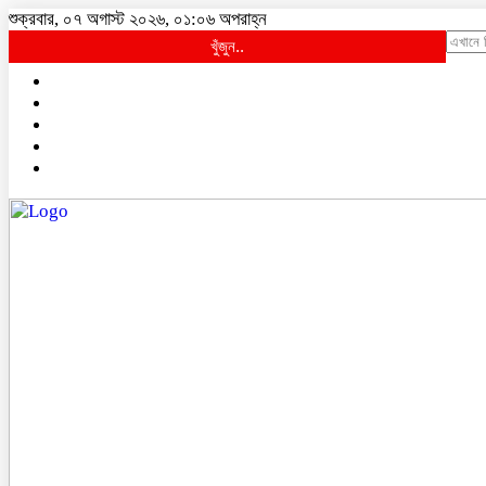
শুক্রবার, ০৭ অগাস্ট ২০২৬, ০১:০৬ অপরাহ্ন
খুঁজুন..