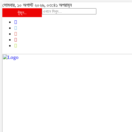
সোমবার, ১০ অগাস্ট ২০২৬, ০৩:৪১ অপরাহ্ন
খুঁজুন..