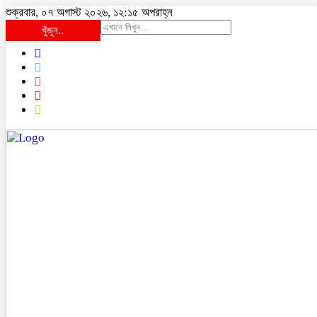
শুক্রবার, ০৭ অগাস্ট ২০২৬, ১২:১৫ অপরাহ্ন
খুঁজুন..