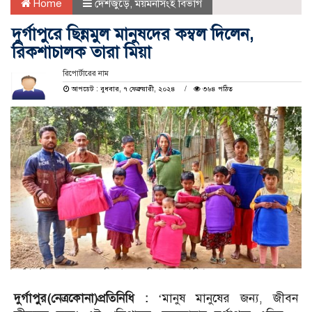
Home
দেশজুড়ে
,
ময়মনসিংহ বিভাগ
দুর্গাপুরে ছিন্নমুল মানুষদের কম্বল দিলেন,
রিকশাচালক তারা মিয়া
রিপোর্টারের নাম
আপডেট : বুধবার, ৭ ফেব্রুয়ারী, ২০২৪
৩৬৪ পঠিত
দুর্গাপুর(নেত্রকোনা)প্রতিনিধি :
‘মানুষ মানুষের জন্য, জীবন