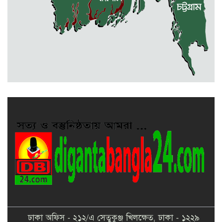
সুনামগঞ্জে সড়কের ওপর রামদা দিয়ে
কুপিয়ে কৃষককে হত্যা, আহত আরো ৫
জন
সিলেটে শিশুকন্যা ফাহিমা ধর্ষণচেষ্টা ও
হত্যা মামলায় জাকিরের মৃত্যুদণ্ড
ঢাকা অফিস - ২১২/এ সেতুকুঞ্জ খিলক্ষেত, ঢাকা - ১২২৯