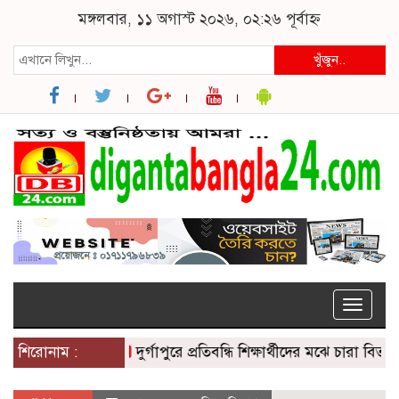
মঙ্গলবার, ১১ অগাস্ট ২০২৬, ০২:২৬ পূর্বাহ্ন
খুঁজুন..
Toggle
naviga
শিরোনাম :
দুর্গাপুরে প্রতিবন্ধি শিক্ষার্থীদের মঝে চারা বিতরণ
দ