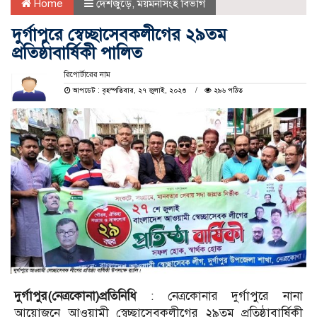
Home
দেশজুড়ে
,
ময়মনসিংহ বিভাগ
দুর্গাপুরে স্বেচ্ছাসেবকলীগের ২৯তম
প্রতিষ্ঠাবার্ষিকী পালিত
রিপোর্টারের নাম
আপডেট : বৃহস্পতিবার, ২৭ জুলাই, ২০২৩
২৯৬ পঠিত
দুর্গাপুর(নেত্রকোনা)প্রতিনিধি
: নেত্রকোনার দুর্গাপুরে নানা
আয়োজনে আওয়ামী স্বেচ্ছাসেবকলীগের ২৯তম প্রতিষ্ঠাবার্ষিকী