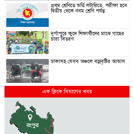
প্রথম শ্রেণিতে ভর্তি লটারিতে, পরীক্ষা হবে
দ্বিতীয় থেকে নবম শ্রেণি পর্যন্ত
দুর্গাপুরে ক্ষুদে শিক্ষার্থীদের মাঝে গাছের
চারা বিতরণ
ঢাকাসহ যেসব অঞ্চলে বজ্রবৃষ্টির আভাস
কলমাকান্দা-নেত্রকোনা আঞ্চলিক সড়কে
এক ক্লিকে বিভাগের খবর
৫ শতাধিক গাছের চারা রোপণ
মেলান্দহে ব্র্যাকের স্বাস্থ্য ক্যাম্প পরিদর্শনে
ইউএনও