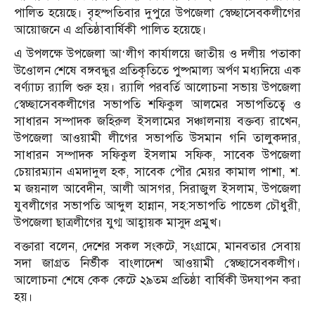
পালিত হয়েছে। বৃহস্পতিবার দুপুরে উপজেলা স্বেচ্ছাসেবকলীগের
আয়োজনে এ প্রতিষ্ঠাবার্ষিকী পালিত হয়েছে।
এ উপলক্ষে উপজেলা আ‘লীগ কার্যালয়ে জাতীয় ও দলীয় পতাকা
উওোলন শেষে বঙ্গবন্ধুর প্রতিকৃতিতে পুষ্পমাল্য অর্পণ মধ্যদিয়ে এক
বর্ণ্যাঢ্য র‌্যালি শুরু হয়। র‌্যালি পরবর্তি আলোচনা সভায় উপজেলা
স্বেচ্ছাসেবকলীগের সভাপতি শফিকুল আলমের সভাপতিত্বে ও
সাধারন সম্পাদক জহিরুল ইসলামের সঞ্চালনায় বক্তব্য রাখেন,
উপজেলা আওয়ামী লীগের সভাপতি উসমান গনি তালুকদার,
সাধারন সম্পাদক সফিকুল ইসলাম সফিক, সাবেক উপজেলা
চেয়ারম্যান এমদাদুল হক, সাবেক পৌর মেয়র কামাল পাশা, শ.
ম জয়নাল আবেদীন, আলী আসগর, সিরাজুল ইসলাম, উপজেলা
যুবলীগের সভাপতি আব্দুল হান্নান, সহ:সভাপতি পাভেল চৌধুরী,
উপজেলা ছাত্রলীগের যুগ্ম আহ্বায়ক মাসুদ প্রমুখ।
বক্তারা বলেন, দেশের সকল সংকটে, সংগ্রামে, মানবতার সেবায়
সদা জাগ্রত নির্ভীক বাংলাদেশ আওয়ামী স্বেচ্ছাসেবকলীগ।
আলোচনা শেষে কেক কেটে ২৯তম প্রতিষ্ঠা বার্ষিকী উদযাপন করা
হয়।