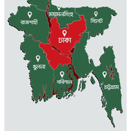
জুলাই গণঅভ্যুত্থান দিবস উপলক্ষে
কলমাকান্দায় আলোচনা সভা ও সংবর্ধনা
অনুষ্ঠিত
ধর্মীয় উপাসনালয়ে কর্মরতরা পাবেন
সম্মানি ভাতা
বকেয়া মজুরির দাবিতে শ্রমিকদের
বিক্ষোভ ও মানবন্ধন
একাদশে ভর্তি নিয়ে এলো সিদ্ধান্ত
জুলাই-আগষ্ট আন্দোলনে শহীদদের
স্মরণে : স্পীকারের বৃক্ষরোপণ কর্মসূচি