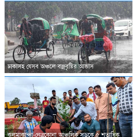
ঢাকাসহ যেসব অঞ্চলে বজ্রবৃষ্টির আভাস
কলমাকান্দা-নেত্রকোনা আঞ্চলিক সড়কে ৫ শতাধিক