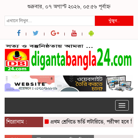
শুক্রবার, ০৭ অগাস্ট ২০২৬, ০৫:৫৬ পূর্বাহ্ন
খুঁজুন..
Toggle
naviga
শিরোনাম :
প্রথম শ্রেণিতে ভর্তি লটারিতে, পরীক্ষা হবে দ্বিতীয় থে