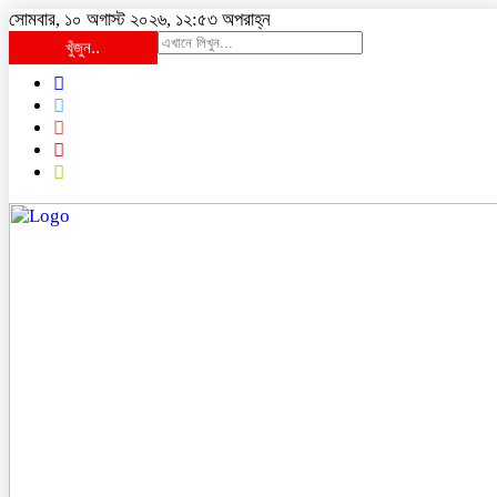
সোমবার, ১০ অগাস্ট ২০২৬, ১২:৫৩ অপরাহ্ন
খুঁজুন..