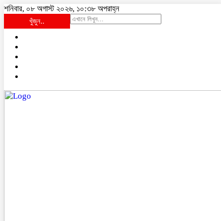
শনিবার, ০৮ অগাস্ট ২০২৬, ১০:৩৮ অপরাহ্ন
খুঁজুন..