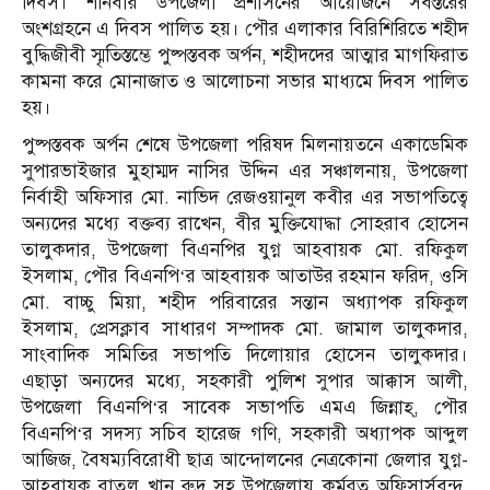
দিবস। শনিবার উপজেলা প্রশাসনের আয়োজনে সর্বস্তরের
অংশগ্রহনে এ দিবস পালিত হয়। পৌর এলাকার বিরিশিরিতে শহীদ
বুদ্ধিজীবী স্মৃতিস্তম্ভে পুষ্পস্তবক অর্পন, শহীদদের আত্মার মাগফিরাত
কামনা করে মোনাজাত ও আলোচনা সভার মাধ্যমে দিবস পালিত
হয়।
পুষ্পস্তবক অর্পন শেষে উপজেলা পরিষদ মিলনায়তনে একাডেমিক
সুপারভাইজার মুহাম্মদ নাসির উদ্দিন এর সঞ্চালনায়, উপজেলা
নির্বাহী অফিসার মো. নাভিদ রেজওয়ানুল কবীর এর সভাপতিত্বে
অন্যদের মধ্যে বক্তব্য রাখেন, বীর মুক্তিযোদ্ধা সোহরাব হোসেন
তালুকদার, উপজেলা বিএনপির যুগ্ন আহবায়ক মো. রফিকুল
ইসলাম, পৌর বিএনপি‘র আহবায়ক আতাউর রহমান ফরিদ, ওসি
মো. বাচ্চু মিয়া, শহীদ পরিবারের সন্তান অধ্যাপক রফিকুল
ইসলাম, প্রেসক্লাব সাধারণ সম্পাদক মো. জামাল তালুকদার,
সাংবাদিক সমিতির সভাপতি দিলোয়ার হোসেন তালুকদার।
এছাড়া অন্যদের মধ্যে, সহকারী পুলিশ সুপার আক্কাস আলী,
উপজেলা বিএনপি‘র সাবেক সভাপতি এমএ জিন্নাহ্, পৌর
বিএনপি‘র সদস্য সচিব হারেজ গণি, সহকারী অধ্যাপক আব্দুল
আজিজ, বৈষম্যবিরোধী ছাত্র আন্দোলনের নেত্রকোনা জেলার যুগ্ন-
আহবায়ক রাতুল খান রুদ্র সহ উপজেলায় কর্মরত অফিসার্সবৃন্দ,