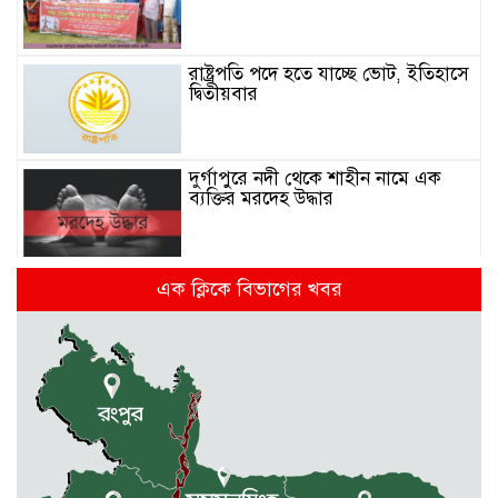
রাষ্ট্রপতি পদে হতে যাচ্ছে ভোট, ইতিহাসে
দ্বিতীয়বার
দুর্গাপুরে নদী থেকে শাহীন নামে এক
ব্যক্তির মরদেহ উদ্ধার
মন্ত্রিসভায় যোগ হচ্ছে নতুন মুখ
এক ক্লিকে বিভাগের খবর
সুনামগঞ্জে সড়কের ওপর রামদা দিয়ে
কুপিয়ে কৃষককে হত্যা, আহত আরো ৫
জন
সিলেটে শিশুকন্যা ফাহিমা ধর্ষণচেষ্টা ও