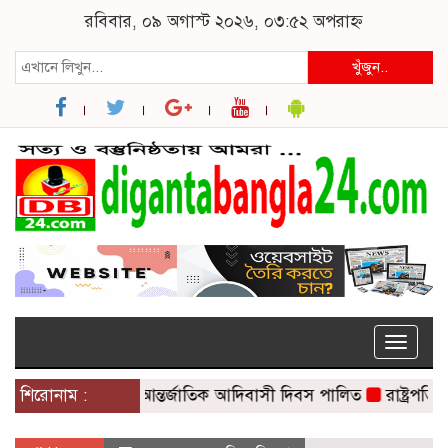
রবিবার, ০৯ অগাস্ট ২০২৬, ০৩:৫২ অপরাহ্ন
খুঁজুন..
Toggle
naviga
শিরোনাম :
দুর্গাপুরে আন্তর্জাতিক আদিবাসী দিবস পালিত
রাষ্ট্রপতি পদে