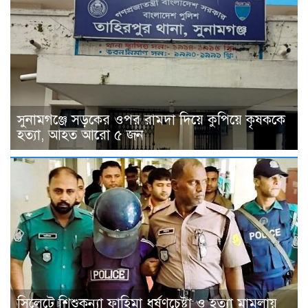
সুনামগঞ্জে সড়কের ওপর রামদা দিয়ে কুপিয়ে কৃষককে
হত্যা, আহত আরো ৫ জন
সিলেটে শিশুকন্যা ফাহিমা ধর্ষণচেষ্টা ও হত্যা মামলায়