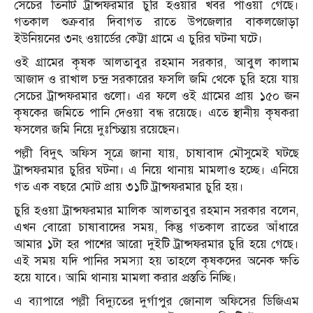
সেচের তিনটি ট্রান্সফরমার চুরি হওয়ার খবর পাওয়া গেছে।
গতকাল শুক্রবার দিবাগত রাতে উপজেলার বাকলজোড়া
ইউনিয়নের ৩নং ওয়ার্ডের কেট্টা গ্রামে এ চুরির ঘটনা ঘটে।
ওই গ্রামের কৃষক আলতাবুর রহমান সরকার, আবুল কালাম
আজাদ ও রাখাল চন্দ্র সরকারের ফসলি জমি থেকে চুরি হয়ে যায়
সেচের ট্রান্সফরমার গুলো। এর ফলে ওই গ্রামের প্রায় ১৫০ জন
কৃষকের জমিতে পানি দেওয়া বন্ধ রয়েছে। এতে স্থানীয় কৃষকরা
ফসলের জমি নিয়ে দুঃশ্চিন্তায় রয়েছেন।
পল্লী বিদুৎ অফিস সূত্রে জানা যায়, চাষাবাদ মৌসুমেই ঘটছে
ট্রান্সফরমার চুরির ঘটনা। এ নিয়ে থানায় মামলাও হচ্ছে। এনিয়ে
গত এক বছরে মোট প্রায় ৩১টি ট্রান্সফরমার চুরি হয়।
চুরি হওয়া ট্রান্সফরমার মালিক আলতাবুর রহমান সরকার বলেন,
এখন বোরো চাষাবাদের সময়, কিন্তু গতকাল রাতের আঁধারে
আমার ১টা হর পাশের আরো দুইটি ট্রান্সফরমার চুরি হয়ে গেছে।
এই সময় যদি পানির সমস্যা হয় তাহলে কৃষকদের অনেক ক্ষতি
হয়ে যাবে। আমি থানায় মামলা করার প্রস্ততি নিচ্ছি।
এ ব্যাপারে পল্লী বিদ্যুতের দুর্গাপুর জোনাল অফিসের ডিজিএম