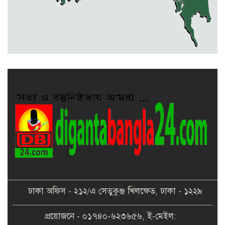
জন
সিলেটে শিশুকন্যা ফাহিমা ধর্ষণচেষ্টা ও
হত্যা মামলায় জাকিরের মৃত্যুদণ্ড
ঢাকা অফিস - ২১২/এ সেতুকুঞ্জ খিলক্ষেত, ঢাকা - ১২২৯
প্রয়োজনে - ০১৭৪০-৬২৩৬৫৬, ই-মেইল: