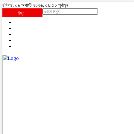
রবিবার, ০৯ অগাস্ট ২০২৬, ০৯:৫০ পূর্বাহ্ন
খুঁজুন..