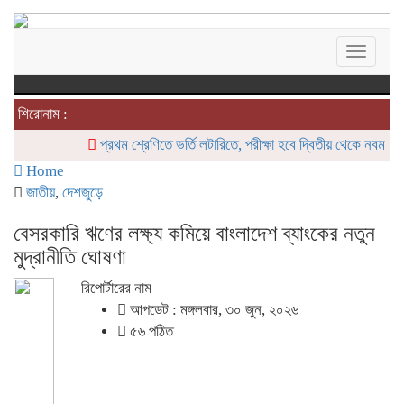
Toggle
navigat
শিরোনাম :
প্রথম শ্রেণিতে ভর্তি লটারিতে, পরীক্ষা হবে দ্বিতীয় থেকে নবম শ্রেণি পর্যন
Home
জাতীয়
,
দেশজুড়ে
বেসরকারি ঋণের লক্ষ্য কমিয়ে বাংলাদেশ ব্যাংকের নতুন
মুদ্রানীতি ঘোষণা
রিপোর্টারের নাম
আপডেট : মঙ্গলবার, ৩০ জুন, ২০২৬
৫৬ পঠিত