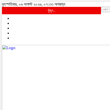
বৃহস্পতিবার, ০৬ অগাস্ট ২০২৬, ০৭:৩৩ অপরাহ্ন
খুঁজুন..