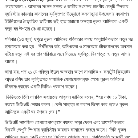
নেত্রকোনা-১ আসনের সংসদ সদস্য ও জাতীয় সংসদের মাননীয় ডেপুটি স্পিকার
ব্যারিস্টার কায়সার কামালের ব্যক্তিগত উদ্যোগে কলমাকান্দা উপজেলার বড়খাপন
ইউনিয়নের বৈদ্যুতিক দুর্ঘটনায় দুই হাত হারানো অসহায় নূরুল আমিনকে একটি
নতুন ঘর উপহার দেওয়া হয়েছে।
শনিবার (১৩ জুন) দুপুরে নূরুল আমিনের পরিবারের কাছে আনুষ্ঠানিকভাবে নতুন ঘর
হস্তান্তর করা হয়। দীর্ঘদিনের কষ্ট, অনিশ্চয়তা ও মানবেতর জীবনযাপনের অবসান
ঘটিয়ে নতুন এই ঘর তার পরিবারে এনে দিয়েছে স্বস্তি, নিরাপত্তা ও নতুন আশার
আলো।
জানা যায়, গত ২১ মে পবিত্র ঈদুল আজহার আগে সাংবাদিক ও কনটেন্ট ক্রিয়েটর
আব্দুর রশিদ তার ব্যক্তিগত সামাজিক যোগাযোগমাধ্যম পেজে নূরুল আমিনের
জীবনসংগ্রামের একটি ভিডিও প্রকাশ করেন।
ভিডিওতে তিনি মানবিক সহায়তার আহ্বান জানিয়ে বলেন, “হয় নগদ ১০ টাকা,
নয়তো ভিডিওটি শেয়ার করুন। কেউ সাহায্য না করলে ভিক্ষা করে হলেও নূরুল
আমিনকে একটি ঘর উপহার দেব।”
ভিডিওটি সামাজিক যোগাযোগমাধ্যমে ব্যাপক সাড়া ফেলে এবং তাৎক্ষণিকভাবে
বিষয়টি ডেপুটি স্পিকার ব্যারিস্টার কায়সার কামালের নজরে আসে। তিনি নূরুল
আমিনের জন্য একটি নতুন ঘর নির্মাণের আশ্বাস দেন। প্রতিশ্রুতি অনুযায়ী অল্প