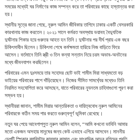
সময়ের মধ্যেই ঘর নির্মাণের কাজ সম্পন্ন করে তা পরিবারের কাছে হস্তান্তর করা
হয়।
স্থানীয় সূত্রে জানা গেছে, নূরুল আমিন জীবিকার তাগিদে ঢাকার একটি বেসরকারি
কারখানায় কাজ করতেন। ২০২১ সালে কর্মরত অবস্থায় ভয়াবহ বৈদ্যুতিক
দুর্ঘটনার শিকার হয়ে গুরুতর আহত হন তিনি। দুর্ঘটনার পর দীর্ঘ প্রায় এক বছর
চিকিৎসাধীন ছিলেন। চিকিৎসা শেষে কর্মক্ষমতা হারিয়ে নিজ বাড়িতে ফিরে
আসেন। বর্তমানে তিনি স্ত্রী ও তিন কন্যা সন্তান নিয়ে চরম অভাব-অনটনের
মধ্যে জীবনযাপন করছিলেন।
পরিবারের এমন দুঃসময়ে তার সহোদর ছোট ভাই শামীম মিয়া সাধ্যমতো বড়
ভাইয়ের পরিবারের পাশে দাঁড়িয়েছেন। নিজের সীমিত সামর্থ্যের মধ্যেও তিনি
নিয়মিত সহযোগিতা করে আসছেন, যাতে পরিবারের ন্যূনতম চাহিদাগুলো পূরণ করা
সম্ভব হয়।
স্থানীয়রা জানান, শামীম মিয়ার আন্তরিকতা ও দায়িত্ববোধ নূরুল আমিনের
পরিবারকে কঠিন সময় পার করতে গুরুত্বপূর্ণ ভূমিকা রেখেছে।
নতুন ঘর পেয়ে আবেগাপ্লুত নূরুল আমিন বলেন, “আমি কখনো ভাবিনি আমার
মতো একজন অসহায় মানুষের জন্য কেউ এভাবে এগিয়ে আসবেন। মাননীয়
ডেপুটি স্পিকার ব্যারিস্টার কায়সার কামাল এবং সাংবাদিক আব্দুর রশিদের প্রতি