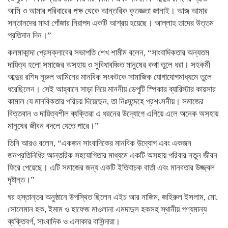
আমি ও আমার পরিবারের পক্ষ থেকে আন্তরিক কৃতজ্ঞতা জানাই। আজ আমার
সন্তানদের মাথা গোঁজার নিরাপদ একটি আশ্রয় হয়েছে। আল্লাহ তাদের উত্তম
প্রতিদান দিন।”
কলমাকান্দা প্রেসক্লাবের সভাপতি শেখ শামীম বলেন, “সাংবাদিকতার অন্যতম
দায়িত্ব হলো সমাজের অসহায় ও সুবিধাবঞ্চিত মানুষের কথা তুলে ধরা। সহকর্মী
আব্দুর রশিদ নূরুল আমিনের মানবিক সংকটকে সামাজিক যোগাযোগমাধ্যমে তুলে
ধরেছিলেন। সেই আহ্বানে সাড়া দিয়ে মাননীয় ডেপুটি স্পিকার ব্যারিস্টার কায়সার
কামাল যে মানবিকতার পরিচয় দিয়েছেন, তা নিঃসন্দেহে প্রশংসনীয়। সমাজের
বিত্তবান ও দায়িত্বশীল ব্যক্তিরা এ ধরনের উদ্যোগে এগিয়ে এলে অনেক অসহায়
মানুষের জীবন বদলে যেতে পারে।”
তিনি আরও বলেন, “একজন সাংবাদিকের মানবিক উদ্যোগ এবং একজন
জনপ্রতিনিধির আন্তরিক সহযোগিতার মাধ্যমে একটি অসহায় পরিবার নতুন জীবন
ফিরে পেয়েছে। এটি সমাজের জন্য একটি ইতিবাচক বার্তা এবং মানবতার উজ্জ্বল
দৃষ্টান্ত।”
ঘর হস্তান্তর অনুষ্ঠানে উপস্থিত ছিলেন এইচ আর নাজিম, জহিরুল ইসলাম, মো.
সোলেমান হক, ইমাম ও হাফেজ মাওলানা এমদাদুল হকসহ স্থানীয় গণ্যমান্য
ব্যক্তিবর্গ, সাংবাদিক ও এলাকার বাসিন্দারা।