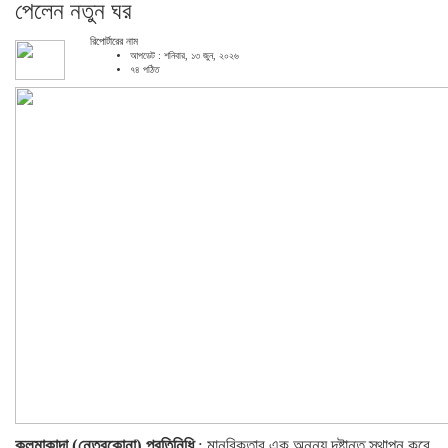
পেলেন নতুন ঘর
রিপোর্টারের নাম
আপডেট : শনিবার, ১৩ জুন, ২০২৬
৭৪ পঠিত
কলমাকান্দা (নেত্রকোনা) প্রতিনিধি
: মানবিকতার এক অনন্য দৃষ্টান্ত স্থাপন করে