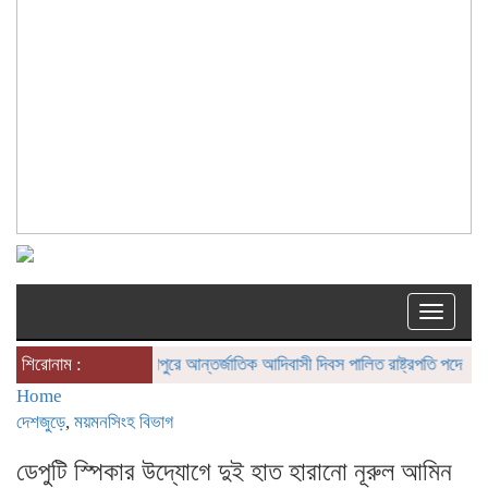
Toggle
naviga
শিরোনাম :
দুর্গাপুরে আন্তর্জাতিক আদিবাসী দিবস পালিত
রাষ্ট্রপতি পদে হতে যাচ্ছ
Home
দেশজুড়ে
,
ময়মনসিংহ বিভাগ
ডেপুটি স্পিকার উদ্যোগে দুই হাত হারানো নূরুল আমিন