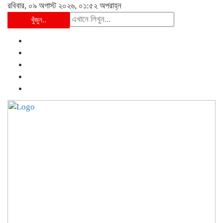
রবিবার, ০৯ অগাস্ট ২০২৬, ০১:৫২ অপরাহ্ন
খুঁজুন..