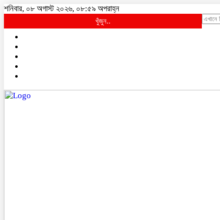
শনিবার, ০৮ অগাস্ট ২০২৬, ০৮:৫৯ অপরাহ্ন
খুঁজুন..