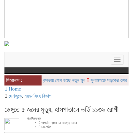
Toggle
navigat
শিরোনাম :
মন্ত্রিসভায় যোগ হচ্ছে নতুন মুখ
সুনামগঞ্জে সড়কের ওপর রামদা দি
Home
দেশজুড়ে
,
ময়মনসিংহ বিভাগ
ডেঙ্গুতে ৫ জনের মৃত্যু, হাসপাতালে ভর্তি ১১৩৯ রোগী
রিপোর্টারের নাম
আপডেট : বুধবার, ১২ নভেম্বর, ২০২৫
১৭৬ পঠিত