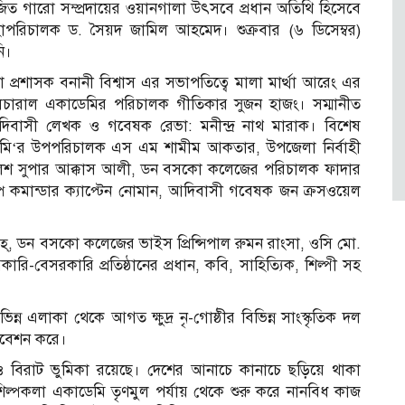
োজিত গারো সম্প্রদায়ের ওয়ানগালা উৎসবে প্রধান অতিথি হিসেবে
পরিচালক ড. সৈয়দ জামিল আহমেদ। শুক্রবার (৬ ডিসেম্বর)
ি।
প্রশাসক বনানী বিশ্বাস এর সভাপতিত্বে মালা মার্ত্থা আরেং এর
ঠীর কালচারাল একাডেমির পরিচালক গীতিকার সুজন হাজং। সম্মানীত
, আদিবাসী লেখক ও গবেষক রেভা: মনীন্দ্র নাথ মারাক। বিশেষ
াডেমি‘র উপপরিচালক এস এম শামীম আকতার, উপজেলা নির্বাহী
লিশ সুপার আক্কাস আলী, ডন বসকো কলেজের পরিচালক ফাদার
াম্প কমান্ডার ক্যাপ্টেন নোমান, আদিবাসী গবেষক জন ক্রসওয়েল
্, ডন বসকো কলেজের ভাইস প্রিন্সিপাল রুমন রাংসা, ওসি মো.
রকারি-বেসরকারি প্রতিষ্ঠানের প্রধান, কবি, সাহিত্যিক, শিল্পী সহ
ন্ন এলাকা থেকে আগত ক্ষুদ্র নৃ-গোষ্ঠীর বিভিন্ন সাংস্কৃতিক দল
িবেশন করে।
রও বিরাট ভুমিকা রয়েছে। দেশের আনাচে কানাচে ছড়িয়ে থাকা
াদেশ শিল্পকলা একাডেমি তৃণমুল পর্যায় থেকে শুরু করে নানবিধ কাজ