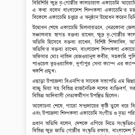
বিরিশিরি ক্ষুদ্র নৃ-গোষ্ঠীর কালচারাল একাডেমি আয়
এ কথা বলেন বাংলাদেশ শিল্পকলা একাডেমি‘র মহা
বিকেলে একাডেমি চত্ত্বরে এ অনুষ্ঠান উদ্বোধন করেন তিন
উদ্বোধন শেষে একাডেমি মিলনায়তনে, নেত্রকোনা জেলা 
সঞ্চালনায় স্বাগত বক্তব্য রাখেন, ক্ষুদ্র নৃ-গোষ্
অতিথি হিসেবে বক্তব্য রাখেন, বিশিষ্ট শিক্ষাবিদ
অতিথি‘র বক্তব্য রাখেন, বাংলাদেশ শিল্পকলা এক
অফিসার মোঃ নাভিদ রেজওয়ানুল কবীর, সহকারি পু
পাওয়েল কুচওয়ালিক, দুর্গাপুর সেনা ক্যাম্প এর ক্য
খকশি প্রমুখ।
এছাড়া উপজেলা বিএনপি‘র সাবেক সভাপতি এম জিন্নাহ
বাচ্চু মিয়া সহ বিভিন্ন রাজনৈতিক দলের ব্যক্তিবর্গ, স
বিভিন্ন আদিবাসী নেতাকর্মীগণ উপস্থিত ছিলেন।
আলোচনা শেষে, গারো সম্প্রদায়ের কৃষ্টি তুলে ধরে বিভি
এবং উপজেলা শিল্পকলা একাডেমি সংগীত ও নৃত্য পর
প্রধান অতিথি বলেন, দেশকে এগিয়ে নিতে সংস্কৃতি
বিভিন্ন ক্ষুদ্র জাতি গোষ্ঠীর সংস্কৃতি রক্ষায়, বাংল