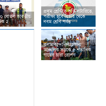
প্রথম শ্রেণিতে ভর্তি লটারিতে,
ে ৪০ বোতল ভারতীয়
পরীক্ষা হবে দ্বিতীয় থেকে
টক ২
নবম শ্রেণি পর্যন্ত
কলমাকান্দা-নেত্রকোনা
আঞ্চলিক সড়কে ৫ শতাধিক
গাছের চারা রোপণ