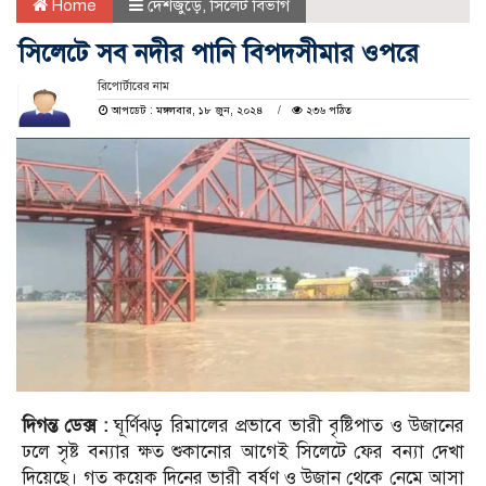
Home
দেশজুড়ে
,
সিলেট বিভাগ
সিলেটে সব নদীর পানি বিপদসীমার ওপরে
রিপোর্টারের নাম
আপডেট : মঙ্গলবার, ১৮ জুন, ২০২৪
২৩৬ পঠিত
দিগন্ত ডেক্স :
ঘূর্ণিঝড় রিমালের প্রভাবে ভারী বৃষ্টিপাত ও উজানের
ঢলে সৃষ্ট বন্যার ক্ষত শুকানোর আগেই সিলেটে ফের বন্যা দেখা
দিয়েছে। গত কয়েক দিনের ভারী বর্ষণ ও উজান থেকে নেমে আসা