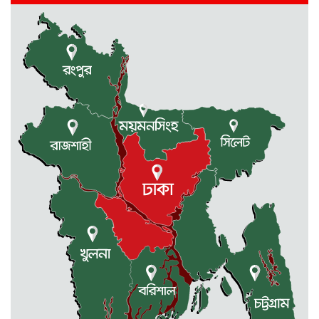
অনুষ্ঠিত
ধর্মীয় উপাসনালয়ে কর্মরতরা পাবেন
সম্মানি ভাতা
বকেয়া মজুরির দাবিতে শ্রমিকদের
বিক্ষোভ ও মানবন্ধন
একাদশে ভর্তি নিয়ে এলো সিদ্ধান্ত
জুলাই-আগষ্ট আন্দোলনে শহীদদের
স্মরণে : স্পীকারের বৃক্ষরোপণ কর্মসূচি