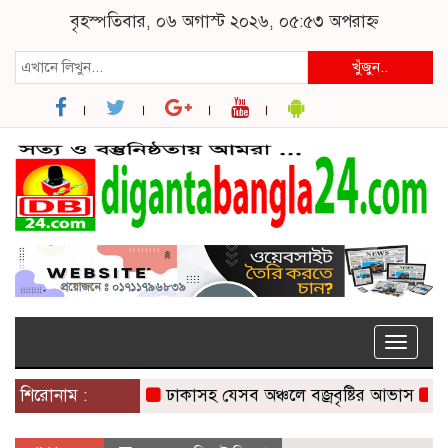
বৃহস্পতিবার, ০৬ অগাস্ট ২০২৬, ০৫:৫৩ অপরাহ্ন
খুঁজুন..
Toggle
naviga
শিরোনাম :
ঢাকাসহ যেসব অঞ্চলে বজ্রবৃষ্টির আভাস
কলমাক