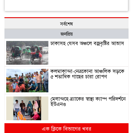
সর্বশেষ
জনপ্রিয়
ঢাকাসহ যেসব অঞ্চলে বজ্রবৃষ্টির আভাস
কলমাকান্দা-নেত্রকোনা আঞ্চলিক সড়কে
৫ শতাধিক গাছের চারা রোপণ
মেলান্দহে ব্র্যাকের স্বাস্থ্য ক্যাম্প পরিদর্শনে
ইউএনও
জুলাই গণঅভ্যুত্থান দিবস উপলক্ষে
এক ক্লিকে বিভাগের খবর
কলমাকান্দায় আলোচনা সভা ও সংবর্ধনা