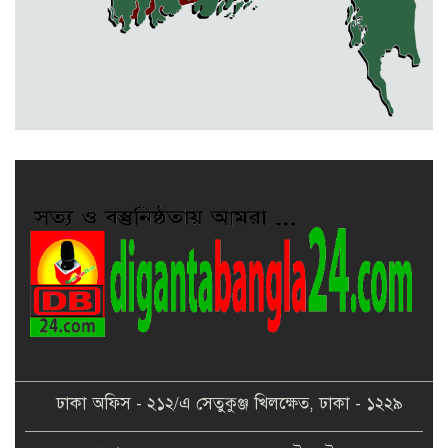
৩০ সেপ্টেম্বরের মধ্যেই আয়কর রিটার্নে
৫% কর ছাড়
দুর্গাপুরে পথ পাঠাগারের আয়োজনে ফল
উৎসব
ঢাকা অফিস - ২১২/এ সেতুকুঞ্জ খিলক্ষেত, ঢাকা - ১২২৯