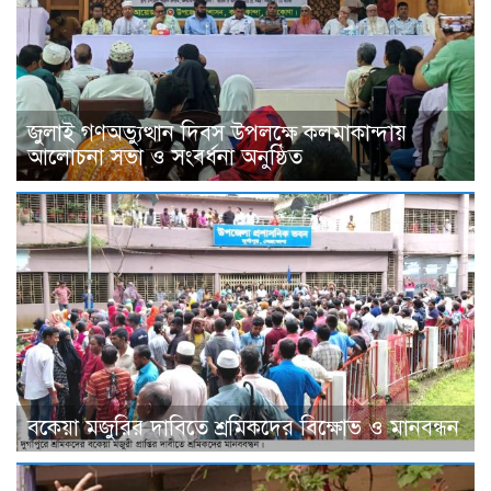
জুলাই গণঅভ্যুত্থান দিবস উপলক্ষে কলমাকান্দায়
আলোচনা সভা ও সংবর্ধনা অনুষ্ঠিত
বকেয়া মজুরির দাবিতে শ্রমিকদের বিক্ষোভ ও মানবন্ধন