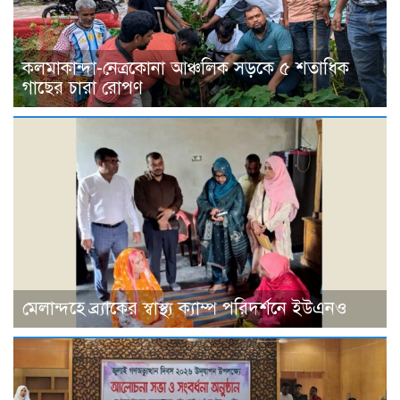
কলমাকান্দা-নেত্রকোনা আঞ্চলিক সড়কে ৫ শতাধিক
গাছের চারা রোপণ
মেলান্দহে ব্র্যাকের স্বাস্থ্য ক্যাম্প পরিদর্শনে ইউএনও