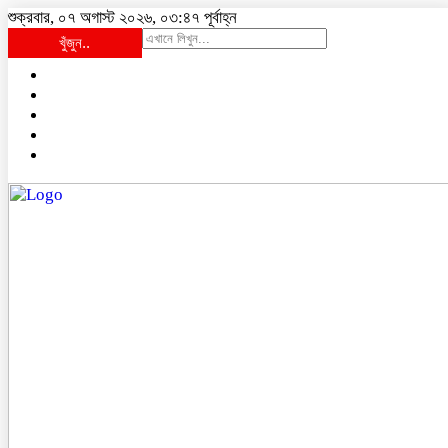
শুক্রবার, ০৭ অগাস্ট ২০২৬, ০৩:৪৭ পূর্বাহ্ন
খুঁজুন..