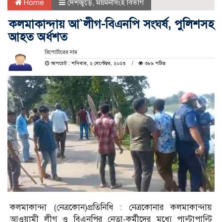
Home
দেশজুড়ে
,
ময়মনসিংহ বিভাগ
কলমাকান্দায় আ`লীগ-বিএনপি সংঘর্ষ, পুলিশসহ
আহত অর্ধশত
রিপোর্টারের নাম
আপডেট : শনিবার, ২ সেপ্টেম্বর, ২০২৩
৩৮৯ পঠিত
কলমাকান্দা (নেত্রকোন)প্রতিনিধি : নেত্রকোনার কলমাকান্দায়
আওয়ামী লীগ ও বিএনপির নেতা-কর্মীদের মধ্যে পাল্টাপাল্টি