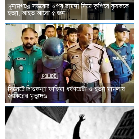
সুনামগঞ্জে সড়কের ওপর রামদা দিয়ে কুপিয়ে কৃষককে
হত্যা, আহত আরো ৫ জন
সিলেটে শিশুকন্যা ফাহিমা ধর্ষণচেষ্টা ও হত্যা মামলায়
জাকিরের মৃত্যুদণ্ড