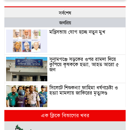
সর্বশেষ
জনপ্রিয়
মন্ত্রিসভায় যোগ হচ্ছে নতুন মুখ
সুনামগঞ্জে সড়কের ওপর রামদা দিয়ে
কুপিয়ে কৃষককে হত্যা, আহত আরো ৫
জন
সিলেটে শিশুকন্যা ফাহিমা ধর্ষণচেষ্টা ও
হত্যা মামলায় জাকিরের মৃত্যুদণ্ড
এক ক্লিকে বিভাগের খবর
রাজশাহীতে স্কুলের ৬ তলা থেকে লাফ
দিয়ে শিক্ষার্থীর মৃত্যু