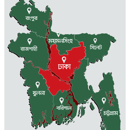
দুর্গাপুরে ৪০ বোতল ভারতীয় মদসহ
আটক ২
প্রথম শ্রেণিতে ভর্তি লটারিতে, পরীক্ষা হবে
দ্বিতীয় থেকে নবম শ্রেণি পর্যন্ত
দুর্গাপুরে ক্ষুদে শিক্ষার্থীদের মাঝে গাছের
চারা বিতরণ
ঢাকাসহ যেসব অঞ্চলে বজ্রবৃষ্টির আভাস
কলমাকান্দা-নেত্রকোনা আঞ্চলিক সড়কে
৫ শতাধিক গাছের চারা রোপণ