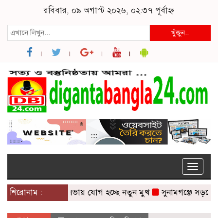
রবিবার, ০৯ অগাস্ট ২০২৬, ০২:৩৭ পূর্বাহ্ন
খুঁজুন..
Toggle
naviga
শিরোনাম :
মন্ত্রিসভায় যোগ হচ্ছে নতুন মুখ
সুনামগঞ্জে সড়কের ওপর