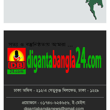
মেলান্দহে ব্র্যাকের স্বাস্থ্য ক্যাম্প পরিদর্শনে
ইউএনও
ঢাকা অফিস - ২১২/এ সেতুকুঞ্জ খিলক্ষেত, ঢাকা - ১২২৯
প্রয়োজনে - ০১৭৪০-৬২৩৬৫৬, ই-মেইল:
digantabanglanews@gmail.com