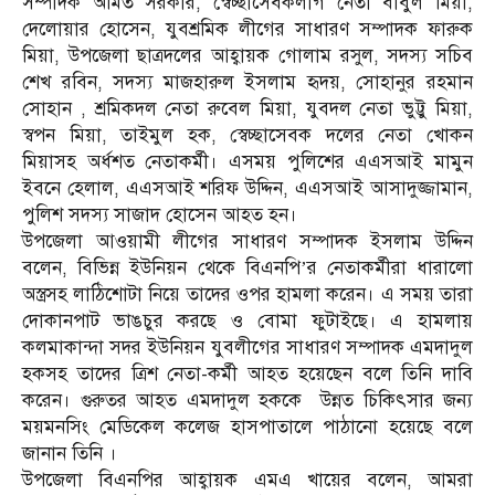
সম্পাদক অমিত সরকার, স্বেচ্ছাসেবকলীগ নেতা বাবুল মিয়া,
দেলোয়ার হোসেন, যুবশ্রমিক লীগের সাধারণ সম্পাদক ফারুক
মিয়া, উপজেলা ছাত্রদলের আহ্বায়ক গোলাম রসুল, সদস্য সচিব
শেখ রবিন, সদস্য মাজহারুল ইসলাম হৃদয়, সোহানুর রহমান
সোহান , শ্রমিকদল নেতা রুবেল মিয়া, যুবদল নেতা ভুট্টু মিয়া,
স্বপন মিয়া, তাইমুল হক, স্বেচ্ছাসেবক দলের নেতা খোকন
মিয়াসহ অর্ধশত নেতাকর্মী। এসময় পুলিশের এএসআই মামুন
ইবনে হেলাল, এএসআই শরিফ উদ্দিন, এএসআই আসাদুজ্জামান,
পুলিশ সদস্য সাজাদ হোসেন আহত হন।
উপজেলা আওয়ামী লীগের সাধারণ সম্পাদক ইসলাম উদ্দিন
বলেন, বিভিন্ন ইউনিয়ন থেকে বিএনপি’র নেতাকর্মীরা ধারালো
অস্ত্রসহ লাঠিশোটা নিয়ে তাদের ওপর হামলা করেন। এ সময় তারা
দোকানপাট ভাঙচুর করছে ও বোমা ফুটাইছে। এ হামলায়
কলমাকান্দা সদর ইউনিয়ন যুবলীগের সাধারণ সম্পাদক এমদাদুল
হকসহ তাদের ত্রিশ নেতা-কর্মী আহত হয়েছেন বলে তিনি দাবি
করেন। গুরুতর আহত এমদাদুল হককে উন্নত চিকিৎসার জন্য
ময়মনসিং মেডিকেল কলেজ হাসপাতালে পাঠানো হয়েছে বলে
জানান তিনি ।
উপজেলা বিএনপির আহ্বায়ক এমএ খায়ের বলেন, আমরা