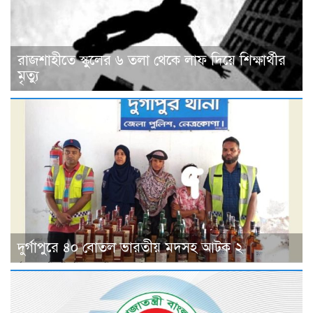
রাজশাহীতে স্কুলের ৬ তলা থেকে লাফ দিয়ে শিক্ষার্থীর
মৃত্যু
দুর্গাপুরে ৪০ বোতল ভারতীয় মদসহ আটক ২