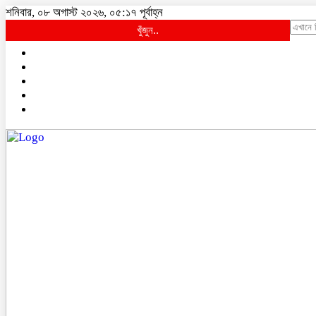
শনিবার, ০৮ অগাস্ট ২০২৬, ০৫:১৭ পূর্বাহ্ন
খুঁজুন..