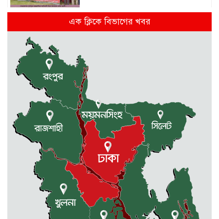
রাষ্ট্রপতি পদে হতে যাচ্ছে ভোট, ইতিহাসে
এক ক্লিকে বিভাগের খবর
দ্বিতীয়বার
দুর্গাপুরে নদী থেকে শাহীন নামে এক
ব্যক্তির মরদেহ উদ্ধার
মন্ত্রিসভায় যোগ হচ্ছে নতুন মুখ
সুনামগঞ্জে সড়কের ওপর রামদা দিয়ে
কুপিয়ে কৃষককে হত্যা, আহত আরো ৫
জন
সিলেটে শিশুকন্যা ফাহিমা ধর্ষণচেষ্টা ও
হত্যা মামলায় জাকিরের মৃত্যুদণ্ড