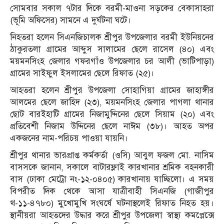
সোমবার সকাল ৭টার দিকে বরমী-মাওনা সড়কের বেকাসাহরা
(ভূমি অফিসের) সামনে এ দুর্ঘটনা ঘটে।
নিহতরা হলেন সিএনজিচালক শ্রীপুর উপজেলার বরমী ইউনিয়নের
ঠাকুরতলা গ্রামের আব্দুস সালামের ছেলে রাসেল (৪০) এবং
ময়মনসিংহ জেলার গফরগাঁও উপজেলার চর আলী (ভাটিপাড়া)
গ্রামের সাইফুল ইসলামের ছেলে রিফাত (২৫)।
আহতরা হলেন শ্রীপুর উপজেলা সোহাগিয়া গ্রামের জাহাঙ্গীর
আলমের ছেলে জাহিদ (২৩), ময়মনসিংহ জেলার পাগলা থানার
ছোট বারইহাটি গ্রামের নিজামুদ্দিনের ছেলে সিয়াম (২০) এবং
প্রতিবেশী নিজাম উদ্দিনের ছেলে নাঈম (৩৮)। আহত অপর
একজনের নাম-পরিচয় পাওয়া যায়নি।
শ্রীপুর থানার ভারপ্রাপ্ত কর্মকর্তা (ওসি) আবুল ফজল মো. নাসিম
বাসসকে জানান, সকালে বাটারফ্লাই কারখানার শ্রমিক বহনকারী
বাস (ঢাকা মেট্রো নং-১২-০৪০৫) কারখানায় যাচ্ছিলো। এ সময়
বিপরীত দিক থেকে আসা যাত্রীবাহী সিএনজি (গাজীপুর
থ-১১-৪৭৮০) মুখোমুখি সংঘর্ষে ঘটনাস্থলেই রিফাত নিহত হয়।
স্থানীয়রা আহতদের উদ্ধার করে শ্রীপুর উপজেলা স্বাস্থ্য কমপ্লেক্সে