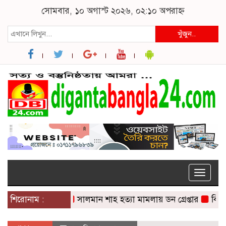
সোমবার, ১০ অগাস্ট ২০২৬, ০২:১০ অপরাহ্ন
খুঁজুন..
Toggle
naviga
শিরোনাম :
সালমান শাহ হত্যা মামলায় ডন গ্রেপ্তার
বিভিন্ন দ