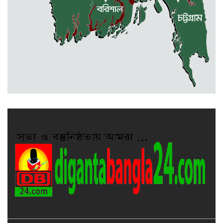
রাজশাহীতে স্কুলের ৬ তলা থেকে লাফ
দিয়ে শিক্ষার্থীর মৃত্যু
দুর্গাপুরে ৪০ বোতল ভারতীয় মদসহ
আটক ২