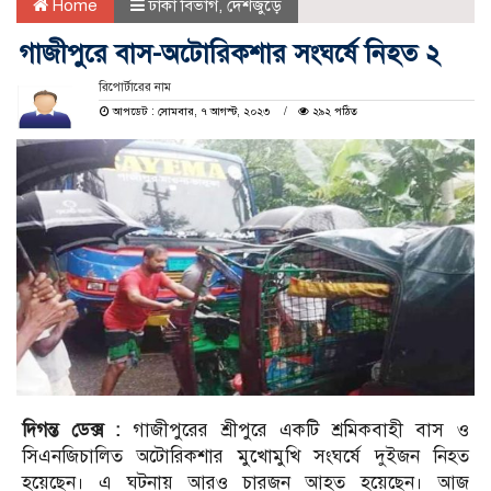
Home
ঢাকা বিভাগ
,
দেশজুড়ে
গাজীপুরে বাস-অটোরিকশার সংঘর্ষে নিহত ২
রিপোর্টারের নাম
আপডেট : সোমবার, ৭ আগস্ট, ২০২৩
২৯২ পঠিত
দিগন্ত ডেক্স :
গাজীপুরের শ্রীপুরে একটি শ্রমিকবাহী বাস ও
সিএনজিচালিত অটোরিকশার মুখোমুখি সংঘর্ষে দুইজন নিহত
হয়েছেন। এ ঘটনায় আরও চারজন আহত হয়েছেন। আজ