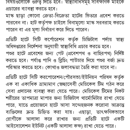
বিষয়গুলোকে গুরুত্ব দিতে হবে। স্বাস্থ্যবিধিসমূহ সার্বক্ষণিক মাইকে
প্রচারের ব্যাবস্থা করতে হবে।
মাস্ক ছাড়া কোনো ক্রেতা-বিক্রেতা হাটের ভিতরে প্রবেশ করতে
পারবেন না। হাট কর্তৃপক্ষ চাইলে বিনামূল্যে মাস্ক সরবরাহ করতে
পারেন বা এর মূল্য নির্ধারণ করে দিতে পারেন।
প্রতিটি হাটে সিটি কর্পোরেশন কর্তৃক ডিজিটাল পর্দায় স্বাস্থ্য
অধিদপ্তরের নির্দেশনা অনুযায়ী স্বাস্থ্যবিধি প্রচার করতে হবে।
পশুর হাটে প্রবেশের জন্য গেট (প্রবেশপথ ও বাহিরপথ) নির্দিষ্ট
করতে হবে। পর্যাপ্ত পানি ও ব্লিচিং পাউডার দিয়ে পশুর বর্জ্য দ্রুত
পরিস্কার করতে হবে। কোথাও জলাবদ্ধতা তৈরি করা যাবে না।
প্রতিটি হাটে সিটি করপোরেশন/পৌরসভা/ইউনিয়ন পরিষদ কর্তৃক
এক বা একাধিক ভ্রাম্যমাণ স্বেচ্ছাসেবী মেডিকেল টিম গঠন করে
সেবা প্রদানের ব্যবস্থা করা যেতে পারে। মেডিকেল টিমের নিকট
শরীরের তাপমাত্রা মাপার জন্য ডিজিটাল থার্মোমিটার রাখা যেতে
পারে, যাতে প্রয়োজনে হাটে আসা সন্দেহজনক করোনা আক্রান্ত
ব্যক্তিদের দ্রুত চিহ্নিত করা যায়। এছাড়া, তাৎক্ষণিকভাবে
রোগীকে আলাদা করে রাখার জন্য প্রতিটি হাটে একটি
আইসোলেশন ইউনিট (একটি আলাদা কক্ষ) রাখা যেতে পারে।