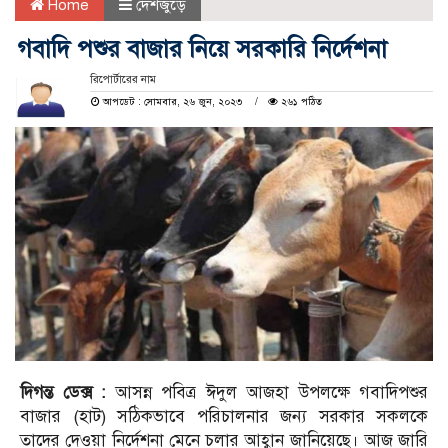
Home
দেশজুড়ে
গবাদি পশুর বাজার নিয়ে সরকারি নির্দেশনা
রিপোর্টারের নাম
আপডেট : সোমবার, ২৬ জুন, ২০২৩
২৬১ পঠিত
দিগন্ত ডেক্স :
আসন্ন পবিত্র ঈদুল আজহা উপলক্ষে গবাদিপশুর
বাজার (হাট) সঠিকভাবে পরিচালনার জন্য সরকার সকলকে
তাদের দেওয়া নির্দেশনা মেনে চলার আহ্বান জানিয়েছে। আজ জারি