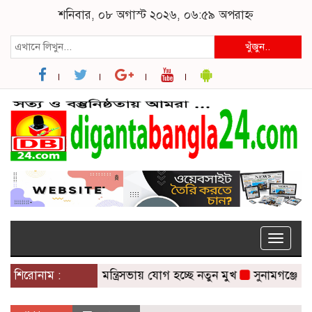
শনিবার, ০৮ অগাস্ট ২০২৬, ০৬:৫৯ অপরাহ্ন
খুঁজুন..
Toggle
naviga
শিরোনাম :
মন্ত্রিসভায় যোগ হচ্ছে নতুন মুখ
সুনামগঞ্জে সড়কে