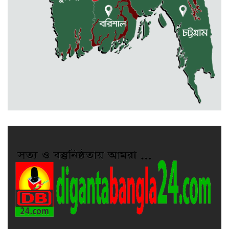
ঢাকাসহ যেসব অঞ্চলে বজ্রবৃষ্টির আভাস
কলমাকান্দা-নেত্রকোনা আঞ্চলিক সড়কে
৫ শতাধিক গাছের চারা রোপণ
মেলান্দহে ব্র্যাকের স্বাস্থ্য ক্যাম্প পরিদর্শনে
ইউএনও