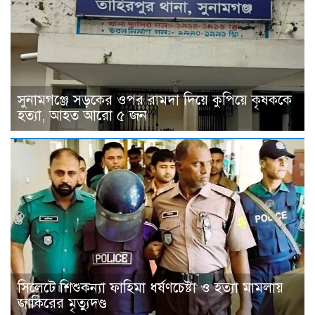
সুনামগঞ্জে সড়কের ওপর রামদা দিয়ে কুপিয়ে কৃষককে
হত্যা, আহত আরো ৫ জন
সিলেটে শিশুকন্যা ফাহিমা ধর্ষণচেষ্টা ও হত্যা মামলায়
জাকিরের মৃত্যুদণ্ড