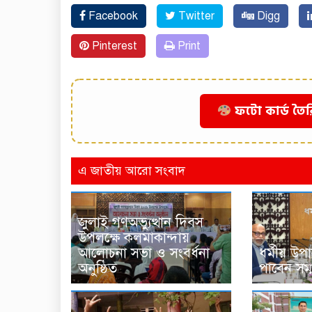
Facebook
Twitter
Digg
Pinterest
Print
ফটো কার্ড তৈর
এ জাতীয় আরো সংবাদ
জুলাই গণঅভ্যুত্থান দিবস
উপলক্ষে কলমাকান্দায়
আলোচনা সভা ও সংবর্ধনা
ধর্মীয় উপ
অনুষ্ঠিত
পাবেন সম্