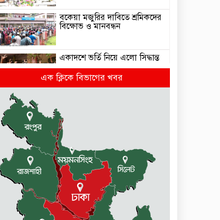
বকেয়া মজুরির দাবিতে শ্রমিকদের
বিক্ষোভ ও মানবন্ধন
একাদশে ভর্তি নিয়ে এলো সিদ্ধান্ত
এক ক্লিকে বিভাগের খবর
জুলাই-আগষ্ট আন্দোলনে শহীদদের
স্মরণে : স্পীকারের বৃক্ষরোপণ
কর্মসূচি
৩০ সেপ্টেম্বরের মধ্যেই আয়কর
রিটার্নে ৫% কর ছাড়
দুর্গাপুরে পথ পাঠাগারের
আয়োজনে ফল উৎসব
দুর্গাপুরে ৬৩ বোতল ভারতীয়