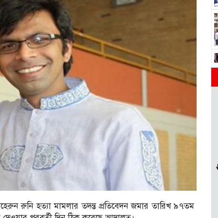
েরুন রুনি হত্যা মামলার তদন্ত প্রতিবেদন জমার তারিখ ৯৭তম
া দেওয়ার পরবর্তী দিন ঠিক করেছে আদালত।