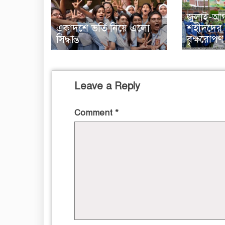
জুলাই-আগ
একাদশে ভর্তি নিয়ে এলো
শহীদদের স
সিদ্ধান্ত
বৃক্ষরোপণ 
Leave a Reply
Comment
*