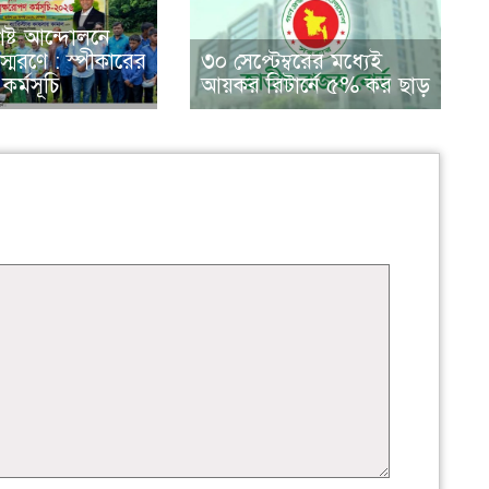
ষ্ট আন্দোলনে
্মরণে : স্পীকারের
৩০ সেপ্টেম্বরের মধ্যেই
কর্মসূচি
আয়কর রিটার্নে ৫% কর ছাড়