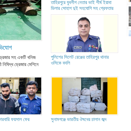
তাহিরপুরে যুবলীগ নেতার ভাই শীর্ষ ইয়াবা
ডিলার সোহাগ দুই সহযোগি সহ গ্রেফতার
অভিযোগ
পুলিশের সিলেট রেঞ্জের তাহিরপুর থানার
ি ড্রেজার সহ একটি খনিজ
ওসিকে বদলি
 নিষিদ্ধ ড্রেজার মেশিনে
কারবারি ফয়সাল ফের
সুনামগঞ্জে ভারতীয় ঔষধের চালান জব্দ