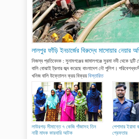
লালপুর ফাঁড়ি ইনচার্জের বিরুদ্ধে মাসোয়ার নেয়ার 
নিজস্ব প্রতিবেদক : সুনামগঞ্জের জামালগঞ্জে সুরমা নদী থেকে দুট
বালি বোঝাই ট্রলার জব্দ করেছে বাংলাদেশ নৌ পুলিশ। পরিবেশধ্বংসী
খনিজ বালি উক্তোলন ক্রয় বিক্রয়
বিস্তারিত
লাউরগড় সীমান্তে ৭ কেজি গাঁজাসহ তিন
পেশাদার ইয়াবা 
নারী মাদক কারবারি আটক
গ্রেফতার