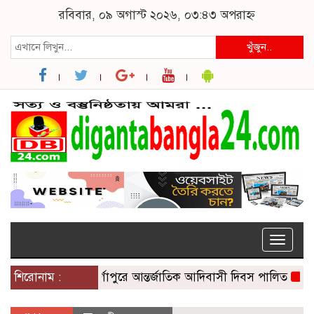
রবিবার, ০৯ অগাস্ট ২০২৬, ০৩:৪৩ অপরাহ্ন
খুঁজুন..
Toggle
naviga
শিরোনাম :
দুর্গাপুরে আন্তর্জাতিক আদিবাসী দিবস পালিত
রাষ্ট্র