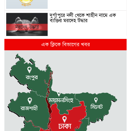
দুর্গাপুরে নদী থেকে শাহীন নামে এক
ব্যক্তির মরদেহ উদ্ধার
মন্ত্রিসভায় যোগ হচ্ছে নতুন মুখ
এক ক্লিকে বিভাগের খবর
সুনামগঞ্জে সড়কের ওপর রামদা দিয়ে
কুপিয়ে কৃষককে হত্যা, আহত আরো ৫
জন
সিলেটে শিশুকন্যা ফাহিমা ধর্ষণচেষ্টা ও
হত্যা মামলায় জাকিরের মৃত্যুদণ্ড
রাজশাহীতে স্কুলের ৬ তলা থেকে লাফ