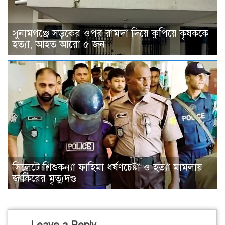
সুনামগঞ্জে সড়কের ওপর রামদা দিয়ে কুপিয়ে কৃষককে
হত্যা, আহত আরো ৫ জন
সিলেটে শিশুকন্যা ফাহিমা ধর্ষণচেষ্টা ও হত্যা মামলায়
জাকিরের মৃত্যুদণ্ড