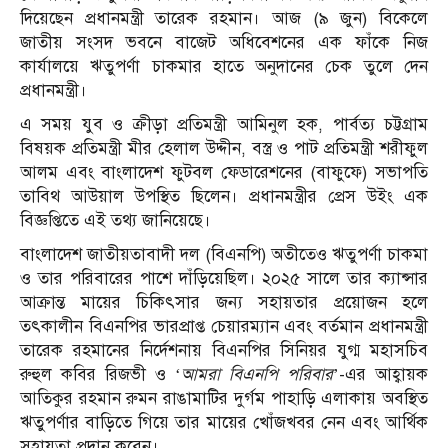
দিয়েছেন প্রধানমন্ত্রী তারেক রহমান। আজ (৯ জুন) বিকেলে
জাতীয় সংসদ ভবনে বাজেট অধিবেশনের এক ফাঁকে নিজ
কার্যালয়ে ঋতুপর্ণা চাকমার হাতে অনুদানের চেক তুলে দেন
প্রধানমন্ত্রী।
এ সময় যুব ও ক্রীড়া প্রতিমন্ত্রী আমিনুল হক, পার্বত্য চট্টগ্রাম
বিষয়ক প্রতিমন্ত্রী মীর হেলাল উদ্দীন, বস্ত্র ও পাট প্রতিমন্ত্রী শরীফুল
আলম এবং বাংলাদেশ ফুটবল ফেডারেশনের (বাফুফে) সভাপতি
তাবিথ আউয়াল উপস্থিত ছিলেন। প্রধানমন্ত্রীর প্রেস উইং এক
বিজ্ঞপ্তিতে এই তথ্য জানিয়েছে।
বাংলাদেশ জাতীয়তাবাদী দল (বিএনপি) অতীতেও ঋতুপর্ণা চাকমা
ও তার পরিবারের পাশে দাঁড়িয়েছিল। ২০২৫ সালে তার ক্যান্সার
আক্রান্ত মায়ের চিকিৎসার জন্য সহায়তার প্রয়োজন হলে
তৎকালীন বিএনপির ভারপ্রাপ্ত চেয়ারম্যান এবং বর্তমান প্রধানমন্ত্রী
তারেক রহমানের নির্দেশনায় বিএনপির সিনিয়র যুগ্ম মহাসচিব
রুহুল কবির রিজভী ও ‘
আমরা বিএনপি পরিবার
’-এর আহ্বায়ক
আতিকুর রহমান রুমন রাঙামাটির দুর্গম পাহাড়ি এলাকায় অবস্থিত
ঋতুপর্ণার বাড়িতে গিয়ে তার মায়ের খোঁজখবর নেন এবং আর্থিক
সহায়তা প্রদান করেন।