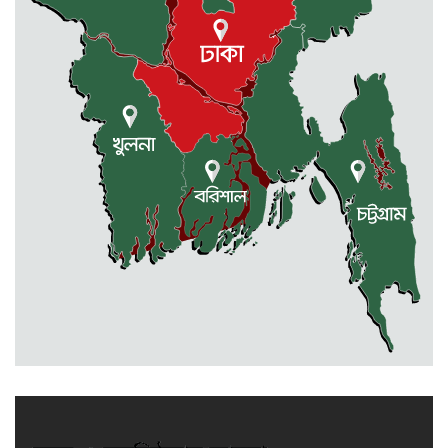
ধর্মীয় উপাসনালয়ে কর্মরতরা পাবেন
সম্মানি ভাতা
বকেয়া মজুরির দাবিতে শ্রমিকদের
বিক্ষোভ ও মানবন্ধন
একাদশে ভর্তি নিয়ে এলো সিদ্ধান্ত
জুলাই-আগষ্ট আন্দোলনে শহীদদের
স্মরণে : স্পীকারের বৃক্ষরোপণ কর্মসূচি