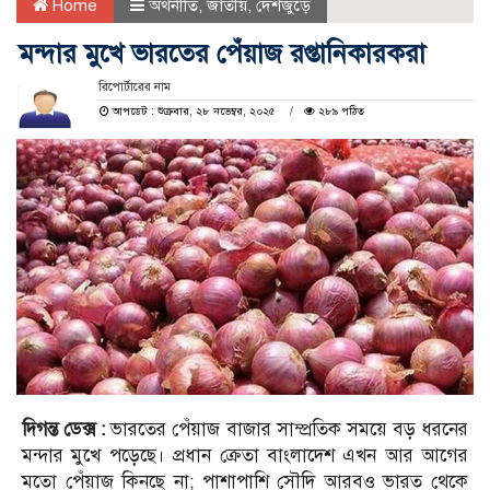
Home
অর্থনীতি
,
জাতীয়
,
দেশজুড়ে
মন্দার মুখে ভারতের পেঁয়াজ রপ্তানিকারকরা
রিপোর্টারের নাম
আপডেট : শুক্রবার, ২৮ নভেম্বর, ২০২৫
২৮৯ পঠিত
দিগন্ত ডেক্স :
ভারতের পেঁয়াজ বাজার সাম্প্রতিক সময়ে বড় ধরনের
মন্দার মুখে পড়েছে। প্রধান ক্রেতা বাংলাদেশ এখন আর আগের
মতো পেঁয়াজ কিনছে না; পাশাপাশি সৌদি আরবও ভারত থেকে