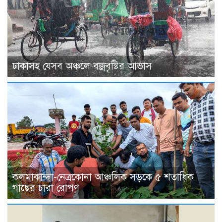
ঢাকাসহ যেসব অঞ্চলে বজ্রবৃষ্টির আভাস
কলমাকান্দা-নেত্রকোনা আঞ্চলিক সড়কে ৫ শতাধিক
গাছের চারা রোপণ