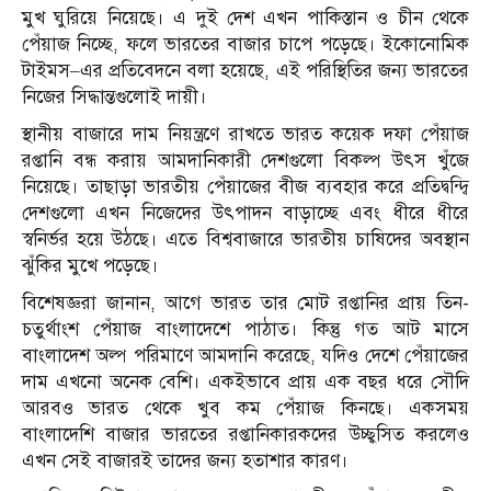
মুখ ঘুরিয়ে নিয়েছে। এ দুই দেশ এখন পাকিস্তান ও চীন থেকে
পেঁয়াজ নিচ্ছে, ফলে ভারতের বাজার চাপে পড়েছে। ইকোনোমিক
টাইমস–এর প্রতিবেদনে বলা হয়েছে, এই পরিস্থিতির জন্য ভারতের
নিজের সিদ্ধান্তগুলোই দায়ী।
স্থানীয় বাজারে দাম নিয়ন্ত্রণে রাখতে ভারত কয়েক দফা পেঁয়াজ
রপ্তানি বন্ধ করায় আমদানিকারী দেশগুলো বিকল্প উৎস খুঁজে
নিয়েছে। তাছাড়া ভারতীয় পেঁয়াজের বীজ ব্যবহার করে প্রতিদ্বন্দ্বি
দেশগুলো এখন নিজেদের উৎপাদন বাড়াচ্ছে এবং ধীরে ধীরে
স্বনির্ভর হয়ে উঠছে। এতে বিশ্ববাজারে ভারতীয় চাষিদের অবস্থান
ঝুঁকির মুখে পড়েছে।
বিশেষজ্ঞরা জানান, আগে ভারত তার মোট রপ্তানির প্রায় তিন-
চতুর্থাংশ পেঁয়াজ বাংলাদেশে পাঠাত। কিন্তু গত আট মাসে
বাংলাদেশ অল্প পরিমাণে আমদানি করেছে, যদিও দেশে পেঁয়াজের
দাম এখনো অনেক বেশি। একইভাবে প্রায় এক বছর ধরে সৌদি
আরবও ভারত থেকে খুব কম পেঁয়াজ কিনছে। একসময়
বাংলাদেশি বাজার ভারতের রপ্তানিকারকদের উচ্ছ্বসিত করলেও
এখন সেই বাজারই তাদের জন্য হতাশার কারণ।