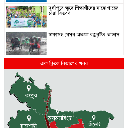
দুর্গাপুরে ক্ষুদে শিক্ষার্থীদের মাঝে গাছের
চারা বিতরণ
ঢাকাসহ যেসব অঞ্চলে বজ্রবৃষ্টির আভাস
কলমাকান্দা-নেত্রকোনা আঞ্চলিক সড়কে
এক ক্লিকে বিভাগের খবর
৫ শতাধিক গাছের চারা রোপণ
মেলান্দহে ব্র্যাকের স্বাস্থ্য ক্যাম্প পরিদর্শনে
ইউএনও
জুলাই গণঅভ্যুত্থান দিবস উপলক্ষে
কলমাকান্দায় আলোচনা সভা ও সংবর্ধনা
অনুষ্ঠিত