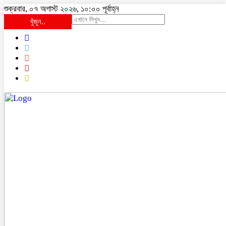
শুক্রবার, ০৭ অগাস্ট ২০২৬, ১০:০০ পূর্বাহ্ন
খুঁজুন..