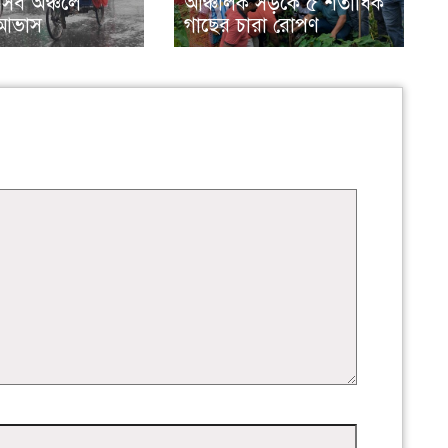
েসব অঞ্চলে
আঞ্চলিক সড়কে ৫ শতাধিক
র আভাস
গাছের চারা রোপণ