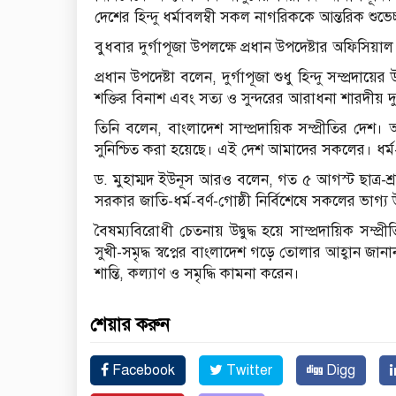
দেশের হিন্দু ধর্মাবলম্বী সকল নাগরিককে আন্তরিক শুভে
বুধবার দুর্গাপূজা উপলক্ষে প্রধান উপদেষ্টার অফিসি
প্রধান উপদেষ্টা বলেন, দুর্গাপূজা শুধু হিন্দু সম্প্
শক্তির বিনাশ এবং সত্য ও সুন্দরের আরাধনা শারদীয় দুর
তিনি বলেন, বাংলাদেশ সাম্প্রদায়িক সম্প্রীতির দে
সুনিশ্চিত করা হয়েছে। এই দেশ আমাদের সকলের। ধর্ম
ড. মুহাম্মদ ইউনূস আরও বলেন, গত ৫ আগস্ট ছাত্র-শ্রমি
সরকার জাতি-ধর্ম-বর্ণ-গোষ্ঠী নির্বিশেষে সকলের ভাগ্
বৈষম্যবিরোধী চেতনায় উদ্বুদ্ধ হয়ে সাম্প্রদায়িক সম্প্
সুখী-সমৃদ্ধ স্বপ্নের বাংলাদেশ গড়ে তোলার আহ্বান জ
শান্তি, কল্যাণ ও সমৃদ্ধি কামনা করেন।
শেয়ার করুন
Facebook
Twitter
Digg