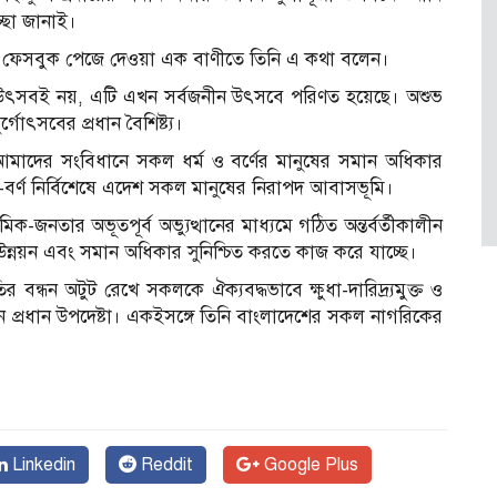
চ্ছা জানাই।
য়াল ফেসবুক পেজে দেওয়া এক বাণীতে তিনি এ কথা বলেন।
রদায়ের উৎসবই নয়, এটি এখন সর্বজনীন উৎসবে পরিণত হয়েছে। অশুভ
্গোৎসবের প্রধান বৈশিষ্ট্য।
শ। আমাদের সংবিধানে সকল ধর্ম ও বর্ণের মানুষের সমান অধিকার
-বর্ণ নির্বিশেষে এদেশ সকল মানুষের নিরাপদ আবাসভূমি।
ক-জনতার অভূতপূর্ব অভ্যুত্থানের মাধ্যমে গঠিত অন্তর্বর্তীকালীন
য উন্নয়ন এবং সমান অধিকার সুনিশ্চিত করতে কাজ করে যাচ্ছে।
রীতির বন্ধন অটুট রেখে সকলকে ঐক্যবদ্ধভাবে ক্ষুধা-দারিদ্র্যমুক্ত ও
ানান প্রধান উপদেষ্টা। একইসঙ্গে তিনি বাংলাদেশের সকল নাগরিকের
Linkedin
Reddit
Google Plus