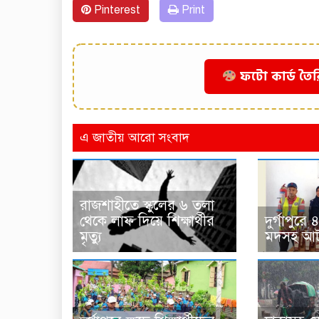
Pinterest
Print
ফটো কার্ড তৈর
এ জাতীয় আরো সংবাদ
রাজশাহীতে স্কুলের ৬ তলা
থেকে লাফ দিয়ে শিক্ষার্থীর
দুর্গাপুর
মৃত্যু
মদসহ আ