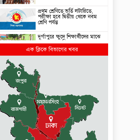
প্রথম শ্রেণিতে ভর্তি লটারিতে,
পরীক্ষা হবে দ্বিতীয় থেকে নবম
শ্রেণি পর্যন্ত
দুর্গাপুরে ক্ষুদে শিক্ষার্থীদের মাঝে
গাছের চারা বিতরণ
এক ক্লিকে বিভাগের খবর
ঢাকাসহ যেসব অঞ্চলে বজ্রবৃষ্টির
আভাস
কলমাকান্দা-নেত্রকোনা আঞ্চলিক
সড়কে ৫ শতাধিক গাছের চারা
রোপণ
মেলান্দহে ব্র্যাকের স্বাস্থ্য ক্যাম্প
পরিদর্শনে ইউএনও
জুলাই গণঅভ্যুত্থান দিবস উপলক্ষে