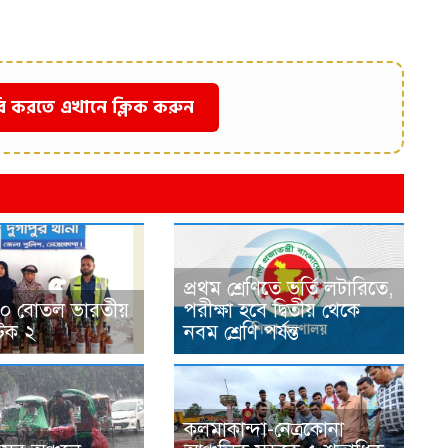
ি করতে এখানে ক্লিক করুন
প্রথম শ্রেণিতে ভর্তি লটারিতে,
ে ৪০ বোতল ভারতীয়
পরীক্ষা হবে দ্বিতীয় থেকে
টক ২
নবম শ্রেণি পর্যন্ত
কলমাকান্দা-নেত্রকোনা