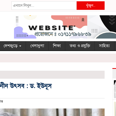
খুঁজুন..
দেশজুড়ে
খেলাধুলা
শিক্ষা
তথ্য ও প্রযুক্তি
সাহিত্য
সর্বজনীন উৎসব : ড. ইউনূস
িত