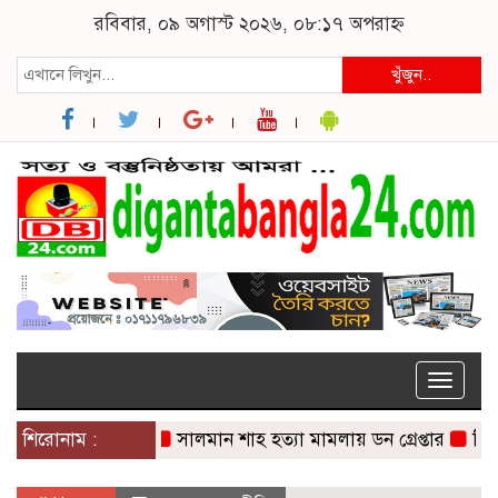
রবিবার, ০৯ অগাস্ট ২০২৬, ০৮:১৭ অপরাহ্ন
খুঁজুন..
Toggle
naviga
শিরোনাম :
সালমান শাহ হত্যা মামলায় ডন গ্রেপ্তার
বিভিন্ন