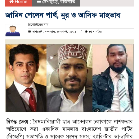
Home
দেশজুড়ে
,
রাজনীতি
জামিন পেলেন পার্থ, নুর ও আসিফ মাহতাব
রিপোর্টারের নাম
আপডেট : মঙ্গলবার, ৬ আগস্ট, ২০২৪
৩৫৭ পঠিত
দিগন্ত ডেক্স :
বৈষম্যবিরোধী ছাত্র আন্দোলন চলাকালে নাশকতার
অভিযোগে করা একাধিক মামলায় বাংলাদেশ জাতীয় পার্টির
(বিজেপি) সভাপতি ও সাবেক সংসদ সদস্য ব্যারিস্টার আন্দালিব