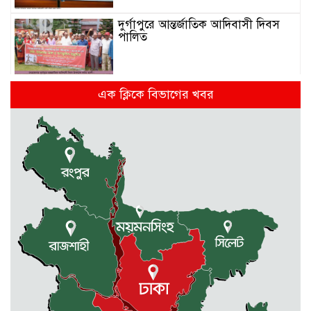
দুর্গাপুরে আন্তর্জাতিক আদিবাসী দিবস
পালিত
রাষ্ট্রপতি পদে হতে যাচ্ছে ভোট, ইতিহাসে
এক ক্লিকে বিভাগের খবর
দ্বিতীয়বার
দুর্গাপুরে নদী থেকে শাহীন নামে এক
ব্যক্তির মরদেহ উদ্ধার
মন্ত্রিসভায় যোগ হচ্ছে নতুন মুখ
সুনামগঞ্জে সড়কের ওপর রামদা দিয়ে
কুপিয়ে কৃষককে হত্যা, আহত আরো ৫
জন