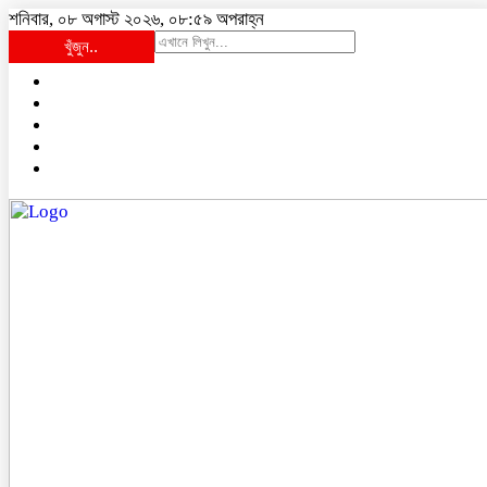
শনিবার, ০৮ অগাস্ট ২০২৬, ০৮:৫৯ অপরাহ্ন
খুঁজুন..