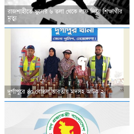
রাজশাহীতে স্কুলের ৬ তলা থেকে লাফ দিয়ে শিক্ষার্থীর
মৃত্যু
দুর্গাপুরে ৪০ বোতল ভারতীয় মদসহ আটক ২