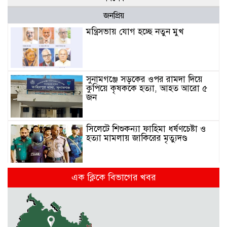
জনপ্রিয়
মন্ত্রিসভায় যোগ হচ্ছে নতুন মুখ
সুনামগঞ্জে সড়কের ওপর রামদা দিয়ে
কুপিয়ে কৃষককে হত্যা, আহত আরো ৫
জন
সিলেটে শিশুকন্যা ফাহিমা ধর্ষণচেষ্টা ও
হত্যা মামলায় জাকিরের মৃত্যুদণ্ড
এক ক্লিকে বিভাগের খবর
রাজশাহীতে স্কুলের ৬ তলা থেকে লাফ
দিয়ে শিক্ষার্থীর মৃত্যু