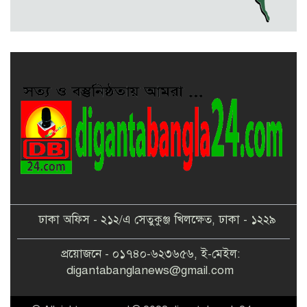
মেলান্দহে ব্র্যাকের স্বাস্থ্য ক্যাম্প পরিদর্শনে
ইউএনও
ঢাকা অফিস - ২১২/এ সেতুকুঞ্জ খিলক্ষেত, ঢাকা - ১২২৯
প্রয়োজনে - ০১৭৪০-৬২৩৬৫৬, ই-মেইল:
digantabanglanews@gmail.com