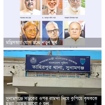
মন্ত্রিসভায় যোগ হচ্ছে নতুন মুখ
সুনামগঞ্জে সড়কের ওপর রামদা দিয়ে কুপিয়ে কৃষককে
হত্যা, আহত আরো ৫ জন