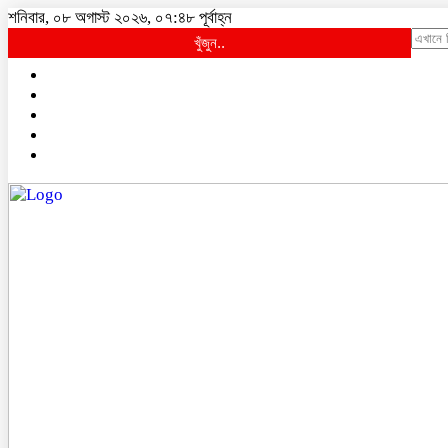
শনিবার, ০৮ অগাস্ট ২০২৬, ০৭:৪৮ পূর্বাহ্ন
খুঁজুন..